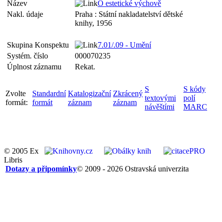
Název
O estetické výchově
Nakl. údaje
Praha : Státní nakladatelství dětské
knihy, 1956
Skupina Konspektu
7.01/.09 - Umění
Systém. číslo
000070235
Úplnost záznamu
Rekat.
S
S kódy
Zvolte
Standardní
Katalogizační
Zkrácený
textovými
polí
formát:
formát
záznam
záznam
návěštími
MARC
© 2005 Ex
Libris
Dotazy a připomínky
© 2009 - 2026 Ostravská univerzita