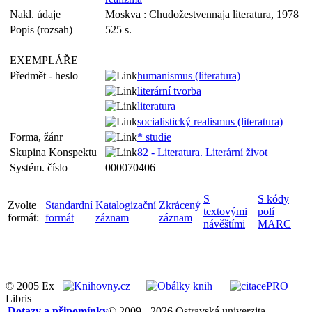
Nakl. údaje
Moskva : Chudožestvennaja literatura, 1978
Popis (rozsah)
525 s.
EXEMPLÁŘE
Předmět - heslo
humanismus (literatura)
literární tvorba
literatura
socialistický realismus (literatura)
Forma, žánr
* studie
Skupina Konspektu
82 - Literatura. Literární život
Systém. číslo
000070406
S
S kódy
Zvolte
Standardní
Katalogizační
Zkrácený
textovými
polí
formát:
formát
záznam
záznam
návěštími
MARC
© 2005 Ex
Libris
Dotazy a připomínky
© 2009 - 2026 Ostravská univerzita