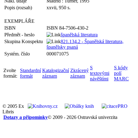
Nakl. údaje
Madrid : Turner, 1995
Popis (rozsah)
xxvii, 950 s.
EXEMPLÁŘE
ISBN
ISBN 84-7506-430-2
Předmět - heslo
španělská literatura
Skupina Konspektu
821.134.2 - Španělská literatura,
španělsky psaná
Systém. číslo
000071075
S
S kódy
Zvolte
Standardní
Katalogizační
Zkrácený
textovými
polí
formát:
formát
záznam
záznam
návěštími
MARC
© 2005 Ex
Libris
Dotazy a připomínky
© 2009 - 2026 Ostravská univerzita