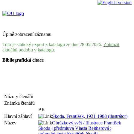
Úplné zobrazení záznamu
Toto je statický export z katalogu ze dne 28.05.2026.
Zobrazit
aktuální podobu v katalogu.
Bibliografická citace
Názory čtenářů
Známka čtenářů
BK
Hlavní záhlaví
Škoda, František, 1931-1988 (ilustrátor)
Název
Obrázkový svět / [ilustrace František
Škoda ; předmluva Vlasta Rejtharová ;
průvodní texty František Nepil]