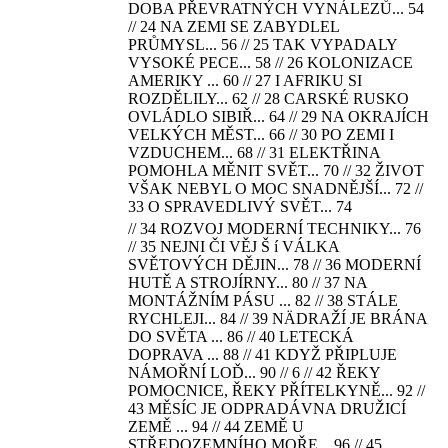
DOBA PŘEVRATNÝCH VYNÁLEZŮ... 54
// 24 NA ZEMI SE ZABYDLEL
PRŮMYSL... 56 // 25 TAK VYPADALY
VYSOKÉ PECE... 58 // 26 KOLONIZACE
AMERIKY ... 60 // 27 I AFRIKU SI
ROZDĚLILY... 62 // 28 CARSKÉ RUSKO
OVLÁDLO SIBIŘ... 64 // 29 NA OKRAJÍCH
VELKÝCH MĚST... 66 // 30 PO ZEMI I
VZDUCHEM... 68 // 31 ELEKTŘINA
POMOHLA MĚNIT SVĚT... 70 // 32 ŽIVOT
VŠAK NEBYL O MOC SNADNĚJŠÍ... 72 //
33 O SPRAVEDLIVÝ SVĚT... 74
// 34 ROZVOJ MODERNÍ TECHNIKY... 76
// 35 NEJNI ČI VĚJ Š í VÁLKA
SVĚTOVÝCH DĚJIN... 78 // 36 MODERNÍ
HUTĚ A STROJÍRNY... 80 // 37 NA
MONTÁŽNÍM PÁSU ... 82 // 38 STÁLE
RYCHLEJI... 84 // 39 NÄDRAŽÍ JE BRÁNA
DO SVĚTA ... 86 // 40 LETECKÁ
DOPRAVA ... 88 // 41 KDYŽ PŘIPLUJE
NÁMOŘNÍ LOĎ... 90 // 6 // 42 ŘEKY
POMOCNICE, ŘEKY PŘÍTELKYNĚ... 92 //
43 MĚSÍC JE ODPRADÁVNA DRUŽICÍ
ZEMĚ ... 94 // 44 ZEMĚ U
STŘEDOZEMNÍHO MOŘE... 96 // 45