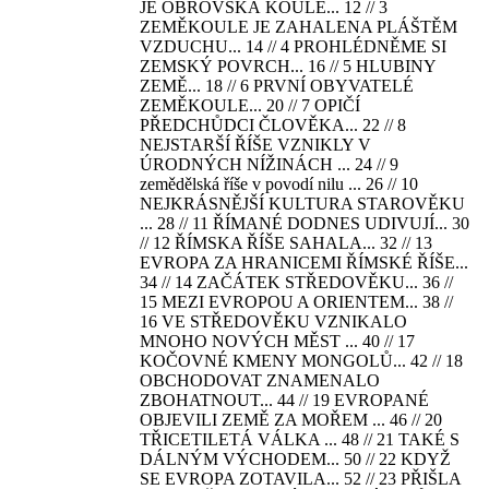
JE OBROVSKÁ KOULE... 12 // 3
ZEMĚKOULE JE ZAHALENA PLÁŠTĚM
VZDUCHU... 14 // 4 PROHLÉDNĚME SI
ZEMSKÝ POVRCH... 16 // 5 HLUBINY
ZEMĚ... 18 // 6 PRVNÍ OBYVATELÉ
ZEMĚKOULE... 20 // 7 OPIČÍ
PŘEDCHŮDCI ČLOVĚKA... 22 // 8
NEJSTARŠÍ ŘÍŠE VZNIKLY V
ÚRODNÝCH NÍŽINÁCH ... 24 // 9
zemědělská říše v povodí nilu ... 26 // 10
NEJKRÁSNĚJŠÍ KULTURA STAROVĚKU
... 28 // 11 ŘÍMANÉ DODNES UDIVUJÍ... 30
// 12 ŘÍMSKA ŘÍŠE SAHALA... 32 // 13
EVROPA ZA HRANICEMI ŘÍMSKÉ ŘÍŠE...
34 // 14 ZAČÁTEK STŘEDOVĚKU... 36 //
15 MEZI EVROPOU A ORIENTEM... 38 //
16 VE STŘEDOVĚKU VZNIKALO
MNOHO NOVÝCH MĚST ... 40 // 17
KOČOVNÉ KMENY MONGOLŮ... 42 // 18
OBCHODOVAT ZNAMENALO
ZBOHATNOUT... 44 // 19 EVROPANÉ
OBJEVILI ZEMĚ ZA MOŘEM ... 46 // 20
TŘICETILETÁ VÁLKA ... 48 // 21 TAKÉ S
DÁLNÝM VÝCHODEM... 50 // 22 KDYŽ
SE EVROPA ZOTAVILA... 52 // 23 PŘIŠLA