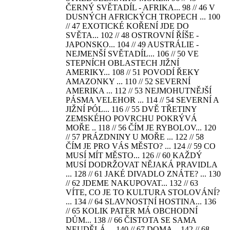
ČERNÝ SVĚTADÍL - AFRIKA... 98 // 46 V
DUSNÝCH AFRICKÝCH TROPECH ... 100
// 47 EXOTICKÉ KOŘENÍ JDE DO
SVĚTA... 102 // 48 OSTROVNÍ ŘÍŠE -
JAPONSKO... 104 // 49 AUSTRÁLIE -
NEJMENŠÍ SVĚTADÍL... 106 // 50 VE
STEPNÍCH OBLASTECH JIŽNÍ
AMERIKY... 108 // 51 POVODÍ ŘEKY
AMAZONKY ... 110 // 52 SEVERNÍ
AMERIKA ... 112 // 53 NEJMOHUTNĚJŠÍ
PÁSMA VELEHOR ... 114 // 54 SEVERNÍ A
JIŽNÍ PÓL... 116 // 55 DVĚ TŘETINY
ZEMSKÉHO POVRCHU POKRÝVÁ
MOŘE .. 118 // 56 ČÍM JE RYBOLOV... 120
// 57 PRÁZDNINY U MOŘE ... 122 // 58
ČÍM JE PRO VÁS MĚSTO? ... 124 // 59 CO
MUSÍ MÍT MĚSTO... 126 // 60 KAŽDÝ
MUSÍ DODRŽOVAT NĚJAKÁ PRAVIDLA
... 128 // 61 JAKÉ DIVADLO ZNÁTE? ... 130
// 62 JDEME NAKUPOVAT... 132 // 63
VÍTE, CO JE TO KULTURA STOLOVÁNÍ?
... 134 // 64 SLAVNOSTNÍ HOSTINA... 136
// 65 KOLIK PATER MÁ OBCHODNÍ
DŮM... 138 // 66 ČISTOTA SE SAMA
NEUDĚLÁ ... 140 // 67 DOMA... 142 // 68