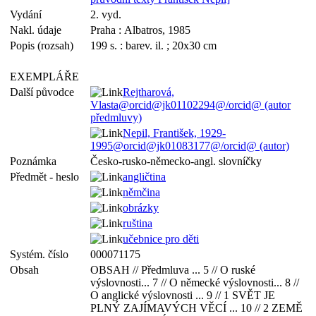
Vydání
2. vyd.
Nakl. údaje
Praha : Albatros, 1985
Popis (rozsah)
199 s. : barev. il. ; 20x30 cm
EXEMPLÁŘE
Další původce
Rejtharová,
Vlasta@orcid@jk01102294@/orcid@ (autor
předmluvy)
Nepil, František, 1929-
1995@orcid@jk01083177@/orcid@ (autor)
Poznámka
Česko-rusko-německo-angl. slovníčky
Předmět - heslo
angličtina
němčina
obrázky
ruština
učebnice pro děti
Systém. číslo
000071175
Obsah
OBSAH // Předmluva ... 5 // O ruské
výslovnosti... 7 // O německé výslovnosti... 8 //
O anglické výslovnosti ... 9 // 1 SVĚT JE
PLNÝ ZAJÍMAVÝCH VĚCÍ ... 10 // 2 ZEMĚ