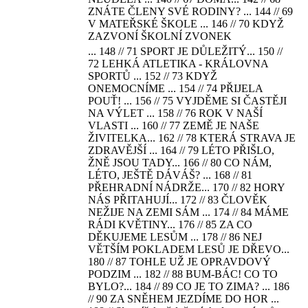
ZNÁTE ČLENY SVÉ RODINY? ... 144 // 69
V MATEŘSKÉ ŠKOLE ... 146 // 70 KDYŽ
ZAZVONÍ ŠKOLNÍ ZVONEK
... 148 // 71 SPORT JE DŮLEŽITÝ... 150 //
72 LEHKÁ ATLETIKA - KRÁLOVNA
SPORTŮ ... 152 // 73 KDYŽ
ONEMOCNÍME ... 154 // 74 PŘIJELA
POUŤ! ... 156 // 75 VYJDĚME SI ČASTĚJI
NA VÝLET ... 158 // 76 ROK V NAŠÍ
VLASTI ... 160 // 77 ZEMĚ JE NAŠE
ŽIVITELKA... 162 // 78 KTERÁ STRAVA JE
ZDRAVĚJŠÍ ... 164 // 79 LÉTO PŘIŠLO,
ŽNĚ JSOU TADY... 166 // 80 CO NÁM,
LÉTO, JEŠTĚ DÁVÁŠ? ... 168 // 81
PŘEHRADNÍ NÁDRŽE... 170 // 82 HORY
NÁS PŘITAHUJÍ... 172 // 83 ČLOVĚK
NEŽIJE NA ZEMI SÁM ... 174 // 84 MÁME
RÁDI KVĚTINY... 176 // 85 ZA CO
DĚKUJEME LESŮM ... 178 // 86 NEJ
VĚTŠÍM POKLADEM LESŮ JE DŘEVO...
180 // 87 TOHLE UŽ JE OPRAVDOVÝ
PODZIM ... 182 // 88 BUM-BÁC! CO TO
BYLO?... 184 // 89 CO JE TO ZIMA? ... 186
// 90 ZA SNĚHEM JEZDÍME DO HOR ...