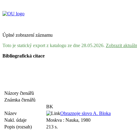
Úplné zobrazení záznamu
Toto je statický export z katalogu ze dne 28.05.2026.
Zobrazit aktuál
Bibliografická citace
Názory čtenářů
Známka čtenářů
BK
Název
Obraznoje slovo A. Bloka
Nakl. údaje
Moskva : Nauka, 1980
Popis (rozsah)
213 s.