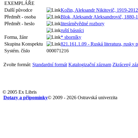
EXEMPLÁŘE
Další původce
Kožin, Aleksandr Nikitovič, 1919-2012 
Předmět - osoba
Blok, Aleksandr Aleksandrovič, 1880-
Předmět - heslo
literárněvědné rozbory
ruští básníci
Forma, žánr
* sborníky
Skupina Konspektu
821.161.1.09 - Ruská literatura, rusky p
Systém. číslo
000071216
Zvolte formát:
Standardní formát
Katalogizační záznam
Zkrácený zá
© 2005 Ex Libris
Dotazy a připomínky
© 2009 - 2026 Ostravská univerzita