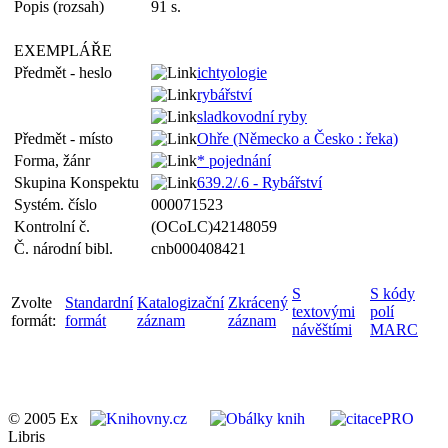
Popis (rozsah)
91 s.
EXEMPLÁŘE
Předmět - heslo
ichtyologie
rybářství
sladkovodní ryby
Předmět - místo
Ohře (Německo a Česko : řeka)
Forma, žánr
* pojednání
Skupina Konspektu
639.2/.6 - Rybářství
Systém. číslo
000071523
Kontrolní č.
(OCoLC)42148059
Č. národní bibl.
cnb000408421
S
S kódy
Zvolte
Standardní
Katalogizační
Zkrácený
textovými
polí
formát:
formát
záznam
záznam
návěštími
MARC
© 2005 Ex
Libris