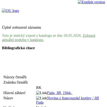
Úplné zobrazení záznamu
Toto je statický export z katalogu ze dne 28.05.2026.
Zobrazit
aktuální podobu v katalogu.
Bibliografická citace
Názory čtenářů
Známka čtenářů
BK
Hlavní záhlaví
Fiala, Jiří, 1944-
Název
Novina z francouzské krajiny / Jiří
Fiala