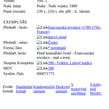
Vydání
Vyd. 1.
Nakl. údaje
Praha : Naše vojsko, 1989
Popis (rozsah)
239 s., [16] s. obr. příl. : il., faksim.
EXEMPLÁŘE
Předmět - heslo
francouzská revoluce (1789-1794 :
Francie)
lidové písně
Předmět - místo
Česko
Forma, žánr
* pojednání
Předmět. heslo
Písně kramářské české - Francouzská
revoluce - stati a texty
Skupina Konspektu
398 - Folklor. Lidové tradice
MDT
398
Systém. číslo
000071775
S
S kódy
Zvolte
Standardní
Katalogizační
Zkrácený
textovými
polí
formát:
formát
záznam
záznam
návěštími
MARC