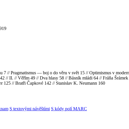
1919
ismu 7 // Pragmatismus — boj o do věru v svět 15 // Optimismus v mode
42 // II. // Věřím 49 // Dva hlasy 58 // Básník mládi 64 // Fráňa Šrámek
er 125 // Bratři Čapkové 142 // Stanislav K. Neumann 160
znam
S textovými návěštími
S kódy polí MARC