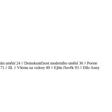
rním umění 24 // Demokratičnost moderního umění 30 // Poesie
 71 // III. // Všemu na vzdory 89 // Ejhle člověk 93 // Dílo Anny