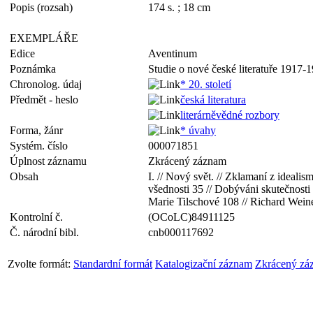
Popis (rozsah)
174 s. ; 18 cm
EXEMPLÁŘE
Edice
Aventinum
Poznámka
Studie o nové české literatuře 1917-
Chronolog. údaj
* 20. století
Předmět - heslo
česká literatura
literárněvědné rozbory
Forma, žánr
* úvahy
Systém. číslo
000071851
Úplnost záznamu
Zkrácený záznam
Obsah
I. // Nový svět. // Zklamaní z ideal
všednosti 35 // Dobýváni skutečnosti 
Marie Tilschové 108 // Richard Wein
Kontrolní č.
(OCoLC)84911125
Č. národní bibl.
cnb000117692
Zvolte formát:
Standardní formát
Katalogizační záznam
Zkrácený zá