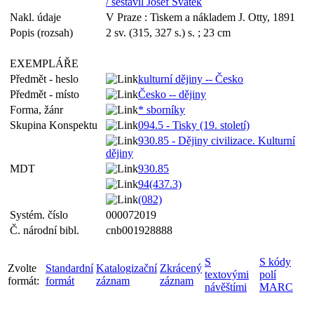
/ sestavil Josef Svátek
Nakl. údaje
V Praze : Tiskem a nákladem J. Otty, 1891
Popis (rozsah)
2 sv. (315, 327 s.) s. ; 23 cm
EXEMPLÁŘE
Předmět - heslo
kulturní dějiny -- Česko
Předmět - místo
Česko -- dějiny
Forma, žánr
* sborníky
Skupina Konspektu
094.5 - Tisky (19. století)
930.85 - Dějiny civilizace. Kulturní
dějiny
MDT
930.85
94(437.3)
(082)
Systém. číslo
000072019
Č. národní bibl.
cnb001928888
S
S kódy
Zvolte
Standardní
Katalogizační
Zkrácený
textovými
polí
formát:
formát
záznam
záznam
návěštími
MARC