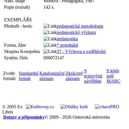
Nakl. údaje
Moskva : Pedagogika, 1987
Popis (rozsah)
142 s.
EXEMPLÁŘE
Předmět - heslo
pedagogická metodologie
pedagogický výzkum
pedagogika
Forma, žánr
* pojednání
Skupina Konspektu
37 - Výchova a vzdělávání
Systém. číslo
000072147
S
S kódy
Zvolte
Standardní
Katalogizační
Zkrácený
textovými
polí
formát:
formát
záznam
záznam
návěštími
MARC
© 2005 Ex
Libris
Dotazy a připomínky
© 2009 - 2026 Ostravská univerzita