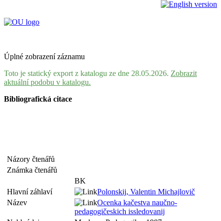
Úplné zobrazení záznamu
Toto je statický export z katalogu ze dne 28.05.2026.
Zobrazit
aktuální podobu v katalogu.
Bibliografická citace
Názory čtenářů
Známka čtenářů
BK
Hlavní záhlaví
Polonskij, Valentin Michajlovič
Název
Ocenka kačestva naučno-
pedagogičeskich issledovanij