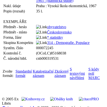
1965 : (statistická studie)
Nakl. údaje
Praha : Vysoká škola ekonomická, 1967
Popis (rozsah)
35 l.
EXEMPLÁŘE
Předmět - heslo
obyvatelstvo
Předmět - místo
Československo
Forma, žánr
* statistiky
Skupina Konspektu
314 - Demografie. Populace
Systém. číslo
000072245
Kontrolní č.
(OCoLC)85168038
Č. národní bibl.
cnb000319531
S
S kódy
Zvolte
Standardní
Katalogizační
Zkrácený
textovými
polí
formát:
formát
záznam
záznam
návěštími
MARC
© 2005 Ex
Libris