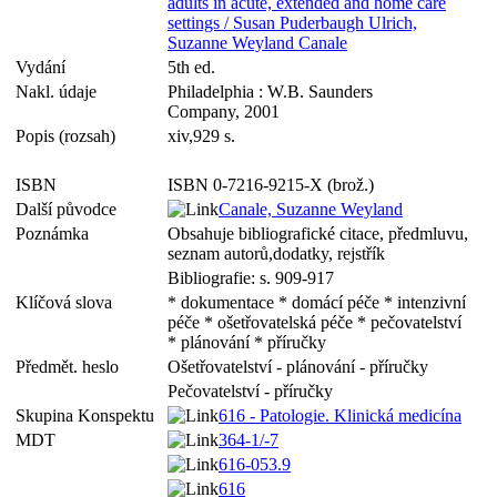
adults in acute, extended and home care
settings / Susan Puderbaugh Ulrich,
Suzanne Weyland Canale
Vydání
5th ed.
Nakl. údaje
Philadelphia : W.B. Saunders
Company, 2001
Popis (rozsah)
xiv,929 s.
ISBN
ISBN 0-7216-9215-X (brož.)
Další původce
Canale, Suzanne Weyland
Poznámka
Obsahuje bibliografické citace, předmluvu,
seznam autorů,dodatky, rejstřík
Bibliografie: s. 909-917
Klíčová slova
* dokumentace * domácí péče * intenzivní
péče * ošetřovatelská péče * pečovatelství
* plánování * příručky
Předmět. heslo
Ošetřovatelství - plánování - příručky
Pečovatelství - příručky
Skupina Konspektu
616 - Patologie. Klinická medicína
MDT
364-1/-7
616-053.9
616