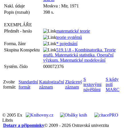
Nakl. údaje
Moskva : Mir, 1971
Popis (rozsah)
398 s.
EXEMPLÁŘE
Předmět - heslo
matematické teorie
teorie systémů
Forma, žánr
* pojednání
Skupina Konspektu
519.1/.8 - Kombinatorika. Teorie
grafů. Matematická statistika. Operační
výzkum. Matematické modelování
Systém. číslo
000072376
S
S kódy
Zvolte
Standardní
Katalogizační
Zkrácený
textovými
polí
formát:
formát
záznam
záznam
návěštími
MARC
© 2005 Ex
Libris
Dotazy a připomínky
© 2009 - 2026 Ostravská univerzita