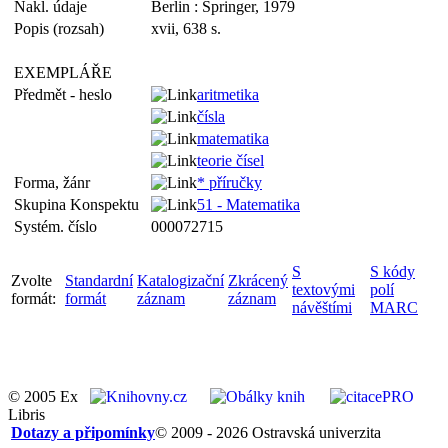
Nakl. údaje
Berlin : Springer, 1979
Popis (rozsah)
xvii, 638 s.
EXEMPLÁŘE
Předmět - heslo
aritmetika
čísla
matematika
teorie čísel
Forma, žánr
* příručky
Skupina Konspektu
51 - Matematika
Systém. číslo
000072715
S
S kódy
Zvolte
Standardní
Katalogizační
Zkrácený
textovými
polí
formát:
formát
záznam
záznam
návěštími
MARC
© 2005 Ex
Libris
Dotazy a připomínky
© 2009 - 2026 Ostravská univerzita