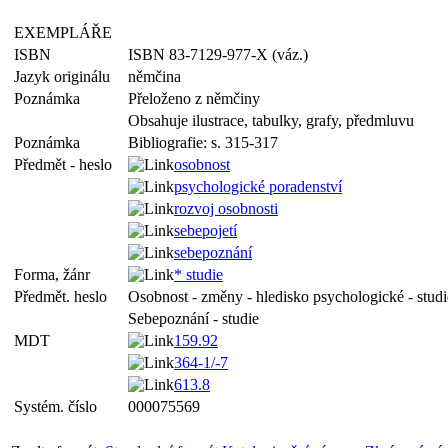
EXEMPLÁŘE
ISBN
ISBN 83-7129-977-X (váz.)
Jazyk originálu
němčina
Poznámka
Přeloženo z němčiny
Obsahuje ilustrace, tabulky, grafy, předmluvu
Poznámka
Bibliografie: s. 315-317
Předmět - heslo
osobnost
psychologické poradenství
rozvoj osobnosti
sebepojetí
sebepoznání
Forma, žánr
* studie
Předmět. heslo
Osobnost - změny - hledisko psychologické - studi
Sebepoznání - studie
MDT
159.92
364-1/-7
613.8
Systém. číslo
000075569