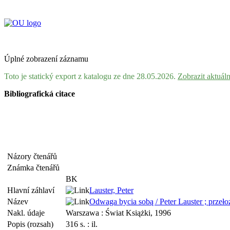
Úplné zobrazení záznamu
Toto je statický export z katalogu ze dne 28.05.2026.
Zobrazit aktuál
Bibliografická citace
Názory čtenářů
Známka čtenářů
BK
Hlavní záhlaví
Lauster, Peter
Název
Odwaga bycia sobą / Peter Lauster ; przeł
Nakl. údaje
Warszawa : Świat Książki, 1996
Popis (rozsah)
316 s. : il.