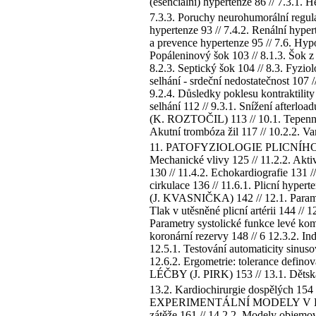
(esenciální) hypertenze 86 // 7.3.1.
7.3.3. Poruchy neurohumorální regula
hypertenze 93 // 7.4.2. Renální hyper
a prevence hypertenze 95 // 7.6. H
Popáleninový šok 103 // 8.1.3. Šok z 
8.2.3. Septický šok 104 // 8.3. Fyz
selhání - srdeční nedostatečnost 107 
9.2.4. Důsledky poklesu kontraktilit
selhání 112 // 9.3.1. Snížení after
(K. ROZTOČIL) 113 // 10.1. Tepenná o
Akutní trombóza žil 117 // 10.2.2. Var
11. PATOFYZIOLOGIE PLICNÍHO OBĚH
Mechanické vlivy 125 // 11.2.2. Aktiv
130 // 11.4.2. Echokardiografie 131 /
cirkulace 136 // 11.6.1. Plicní hy
(J. KVASNIČKA) 142 // 12.1. Parametry 
Tlak v utěsněné plicní artérii 144 //
Parametry systolické funkce levé kom
koronární rezervy 148 // 6 12.3.2. Ind
12.5.1. Testování automaticity sinuso
12.6.2. Ergometrie: tolerance defi
LÉČBY (J. PIRK) 153 // 13.1. Dětská
13.2. Kardiochirurgie dospělých 154 /
EXPERIMENTÁLNÍ MODELY V KARDIOLÓ
zátěže 161 // 14.2.2. Modely objemov