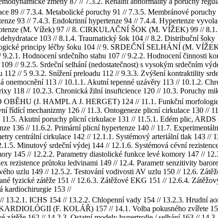
 Hemodynamické změny 87 // 7.3.2. Renální abnormality a poruchy regula
ce 89 // 7.3.4. Metabolické poruchy 91 // 7.3.5. Membránové poruchy 9
tenze 93 // 7.4.3. Endokrinní hypertenze 94 // 7.4.4. Hypertenze vyvolan
ypotenze (M. Vížek) 97 // 8. CIRKULAČNÍ ŠOK (M. VÍŽEK) 99 // 8.1. H
dehydratace 103 // 8.1.4. Traumatický šok 104 // 8.2. Distribuční šoky 
iologické principy léčby šoku 104 // 9. SRDEČNÍ SELHÁNÍ (M. VÍŽEK) 10
// 9.2.1. Hodnocení srdečního stahu 107 // 9.2.2. Hodnocení činnosti ko
y 109 // 9.2.5. Srdeční selhání (nedostatečnost) s vysokým srdečním vý
loadu 112 // 5 9.3.2. Snížení preloadu 112 // 9.3.3. Zvýšení kontrak
nemocnění 113 // 10.1.1. Akutní tepenné uzávěry 113 // 10.1.2. Chron
ixy 118 // 10.2.3. Chronická žilní insuftcience 120 // 10.3. Poruchy mik
U (J. HAMPL A J. HERGET) 124 // 11.1. Funkční morfologie plicní
ní řídící mechanizmy 126 // 11.3. Ontogeneze plicní cirkulace 130 // 11.
/ 11.5. Akutní poruchy plicní cirkulace 131 // 11.5.1. Edém plic, ARDS 
pertenze 136 // 11.6.2. Primární plicní hypertenze 140 // 11.7. Exp
centrální cirkulace 142 // 12.1.1. Systémový arteriální tlak 143 // 12.1.
 12.1.5. Minutový srdeční výdej 144 // 12.1.6. Systémová cévní rezistenc
ory 145 // 12.2.2. Parametry diastolické funkce levé komory 147 // 12.
ex rezistence průtoku ledvinami 149 // 12.4. Parametr senzitivity barore
vého uzlu 149 // 12.5.2. Testování vodivosti AV uzlu 150 // 12.6. Zátě
nované fyzické zátěže 151 // 12.6.3. Zátěžové EKG 151 // 12.6.4. 
 kardiochirurgie 153 //
/ 13.2.1. ICHS 154 // 13.2.2. Chlopenní vady 154 // 13.2.3. Hrudní aort
GII (F. KOLÁŘ) 157 // 14.1. Volba pokusného zvířete 157 // 14.
é zátěže 162 // 14.2.3. Ostatní modely hypertrofie / selhání 163 // 14