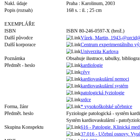
Nakl. údaje
Praha : Karolinum, 2003
Popis (rozsah)
168 s. : il. ; 25 cm
EXEMPLÁŘE
ISBN
ISBN 80-246-0597-X (brož.)
Další původce
Vízek, Martin, 1943-@orcid
Další korporace
Centrum experimentálního výz
Univerzita Karlova
Poznámka
Obsahuje ilustrace, tabulky, bibliogra
Předmět - heslo
kardiologie
cévy
kardiovaskulární nemoci
kardiovaskulární systém
patologická fyziologie
srdce
Forma, žánr
* vysokoškolské učebnice
Předmět. heslo
Fyziologie patologická - systém kard
Systém kardiovaskulární - patofyziol
Skupina Konspektu
616 - Patologie. Klinická med
37.016 - Učební osnovy. Vyu