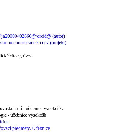
@jn20000402660@/orcid@ (autor)
kumu chorob srdce a cév (projekt)
fické citace, úvod
iovaskulární - učebnice vysokošk.
ogie - učebnice vysokošk.
icína
čovací předměty. Učebnice