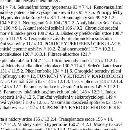
ce objemu tělesných tekutin 88 //
1 // 7.4. Sekundární formy hypertenze 93 // 7.4.1. Renovaskulární
á léky potenciálně zvyšujícími krevní tlak 95 // 7.5. Principy léčby
ypovolemické šoky 99 // 8.1.1. Hemoragický šok 99 // 8.1.2.
104 // 8.2.1. Neurogenní šok 104 // 8.2.2. Anafylaktický šok 104 //
6 // 9.1. Akutní srdeční selhání 106 // 9.2. Chronické srdeční
mor v klinické praxi 108 // 9.2.3. Důsledky přetěžování srdce 108 //
dejem 111 // 9.3. Terapeutické zásady při chronickém srdečním
tility srdeční svaloviny 112 // 10. PORUCHY PERIFERNÍ CIRKULACE
ické tepenné uzávěry // 10.2. Žilní onemocnění 117 // 10.2.1.
rocirkulace 120 // 10.3.1. Filtrace-absorbce 121 //
ho oběhu 124 // 11.2. Plicní hemodynamika 125 // 11.2.1.
4. Metody studia plicní cirkulace 130 // 11.4.1. Srdeční katetrizace
131 // 11.5.2. Plicní embolie 134 // 11.6. Chronické poruchy plicní
erimentální přístupy 140 // 12. FUNKČNÍ VYŠETŘENÍ V KARDIOLOGII
2. Centrální žilní tlak 144 // 12.1.3. Tlak v plicnici 144 // 12.1.4.
e 145 // 12.2. Parametry funkce levé srdeční komory 145 // 12.2.1.
3. Parametry lokálních orgánových průtoků 148 // 12.3.1. Index
ceptorů 149 // 12.5. Funkční vyšetření v elektrofyziologii 149 //
žová vyšetření 150 // 12.6.1. Maximální dosažená spotřeba 02 150 //
Zátěžový thaliový scan 152 // 13. PRINCIPY KARDIOCHIRURGICKÉ
a a nádory srdce 155 // 13.2.4. Transplantace srdce 155 // 14.
2. Modely srdeční hypertrofie 160 // 14.2.1. Modely tlakové
.3. Modely kardiomyopatie 164 // 14.4. Modely ischemie / hypoxie