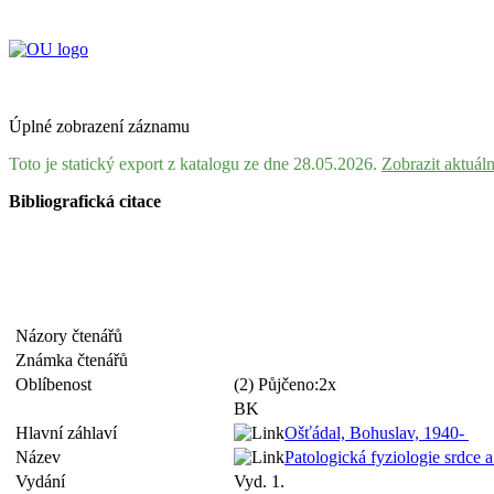
Úplné zobrazení záznamu
Toto je statický export z katalogu ze dne 28.05.2026.
Zobrazit aktuál
Bibliografická citace
Názory čtenářů
Známka čtenářů
Oblíbenost
(2) Půjčeno:2x
BK
Hlavní záhlaví
Ošťádal, Bohuslav, 1940-
Název
Patologická fyziologie srdce 
Vydání
Vyd. 1.