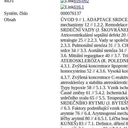
MDT
616-092
616.1
Systém. číslo
000076137
Obsah
ÚVOD 9 // 1. ADAPTACE SRDCE NA Z
mechanizmy 12 // 1.2.2. Remodelace
SRDEČNÍ VADY (J. ŠKOVRÁNEK) 17 // 
Atrioventrikulární septální defekt 20 
tetralogie 25 // 2.2.3. Vady se společ
2.3.3. Pulmonální stenóza 31 // 3.
srdce 34 // 3.3. Aortální stenóza 34 //
3.6. Mitrální regurgitace 40 // 3.7. T
ATEROSKLERÓZA (R. POLEDNE) 45 // 4.
4.3.1. Zvýšená koncentrace lipoprote
homocysteinu 52 // 4.3.6. Vysoká konc
4.3.7. Zvýšená koncentrace C-reaktiv
aterosklerózy a stabilita ateroskle
Typy hypoxie 58 // 5.1.3. Vznik isch
Časné změny 61 // 5.4.2. Ischemická b
srdečního svalu 65 // 5.5. Terapeuti
SRDEČNÍHO RYTMU (J. BYTEŠNÍK) 67 /
// 6.3. Faktory podmiňující vznik ta
arytmie 76 // 6.4. Arytmogenní mecha
léčby arytmií 80 // 4 6.5.1. Léčba b
KUNEŠ) 83 // 7.1. Definice, dělení 83