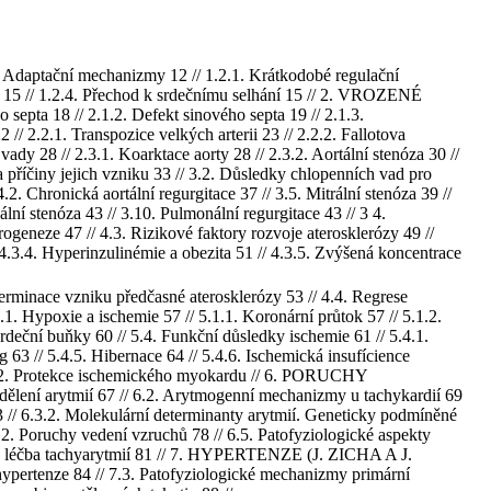
ptační mechanizmy 12 // 1.2.1. Krátkodobé regulační
15 // 1.2.4. Přechod k srdečnímu selhání 15 // 2. VROZENÉ
a 18 // 2.1.2. Defekt sinového septa 19 // 2.1.3.
 // 2.2.1. Transpozice velkých arterii 23 // 2.2.2. Fallotova
ady 28 // 2.3.1. Koarktace aorty 28 // 2.3.2. Aortální stenóza 30 //
íčiny jejich vzniku 33 // 3.2. Důsledky chlopenních vad pro
.4.2. Chronická aortální regurgitace 37 // 3.5. Mitrální stenóza 39 //
nální stenóza 43 // 3.10. Pulmonální regurgitace 43 // 3 4.
neze 47 // 4.3. Rizikové faktory rozvoje aterosklerózy 49 //
4.3.4. Hyperinzulinémie a obezita 51 // 4.3.5. Zvýšená koncentrace
erminace vzniku předčasné aterosklerózy 53 // 4.4. Regrese
Hypoxie a ischemie 57 // 5.1.1. Koronární průtok 57 // 5.1.2.
deční buňky 60 // 5.4. Funkční důsledky ischemie 61 // 5.4.1.
 63 // 5.4.5. Hibernace 64 // 5.4.6. Ischemická insufícience
 5.5.2. Protekce ischemického myokardu // 6. PORUCHY
ení arytmií 67 // 6.2. Arytmogenní mechanizmy u tachykardií 69
73 // 6.3.2. Molekulární determinanty arytmií. Geneticky podmíněné
2. Poruchy vedení vzruchů 78 // 6.5. Patofyziologické aspekty
gická léčba tachyarytmií 81 // 7. HYPERTENZE (J. ZICHA A J.
u hypertenze 84 // 7.3. Patofyziologické mechanizmy primární