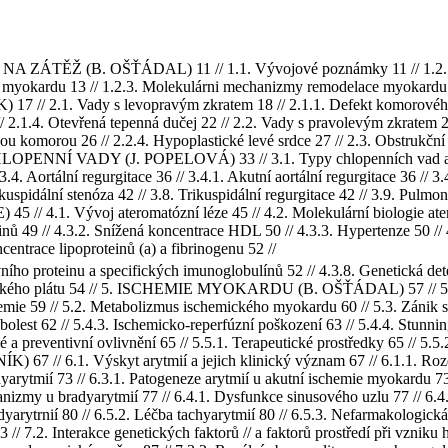
ÁTĚŽ (B. OŠŤÁDAL) 11 // 1.1. Vývojové poznámky 11 // 1.2. Ada
 myokardu 13 // 1.2.3. Molekulárni mechanizmy remodelace myokardu 
2.1. Vady s levopravým zkratem 18 // 2.1.1. Defekt komorového sept
// 2.1.4. Otevřená tepenná dučej 22 // 2.2. Vady s pravolevým zkratem 22
nou komorou 26 // 2.2.4. Hypoplastické levé srdce 27 // 2.3. Obstrukční v
 CHLOPENNÍ VADY (J. POPELOVÁ) 33 // 3.1. Typy chlopenních vad a př
 3.4. Aortální regurgitace 36 // 3.4.1. Akutní aortální regurgitace 36 // 3
rikuspidální stenóza 42 // 3.8. Trikuspidální regurgitace 42 // 3.9. Pulmo
1. Vývoj ateromatózní léze 45 // 4.2. Molekulární biologie ateroge
inů 49 // 4.3.2. Snížená koncentrace HDL 50 // 4.3.3. Hypertenze 50 // 
entrace lipoproteinů (a) a fibrinogenu 52 //
ního proteinu a specifických imunoglobulínů 52 // 4.3.8. Genetická det
rotického plátu 54 // 5. ISCHEMIE MYOKARDU (B. OŠŤÁDAL) 57 // 5.1. 
emie 59 // 5.2. Metabolizmus ischemického myokardu 60 // 5.3. Zánik sr
olest 62 // 5.4.3. Ischemicko-reperfúzní poškození 63 // 5.4.4. Stunning
cké a preventivní ovlivnění 65 // 5.5.1. Terapeutické prostředky 65 //
/ 6.1. Výskyt arytmií a jejich klinický význam 67 // 6.1.1. Rozděl
chyarytmií 73 // 6.3.1. Patogeneze arytmií u akutní ischemie myokardu 
nizmy u bradyarytmií 77 // 6.4.1. Dysfunkce sinusového uzlu 77 // 6.4.
radyarytrnií 80 // 6.5.2. Léčba tachyarytmií 80 // 6.5.3. Nefarmakolo
 // 7.2. Interakce genetických faktorů // a faktorů prostředí při vznik