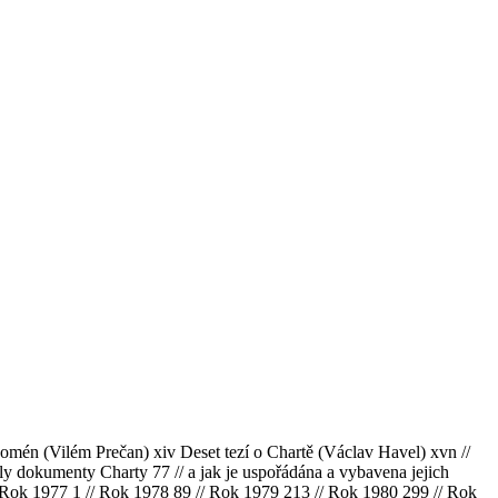
nomén (Vilém Prečan) xiv Deset tezí o Chartě (Václav Havel) xvn //
y dokumenty Charty 77 // a jak je uspořádána a vybavena jejich
Rok 1977 1 // Rok 1978 89 // Rok 1979 213 // Rok 1980 299 // Rok