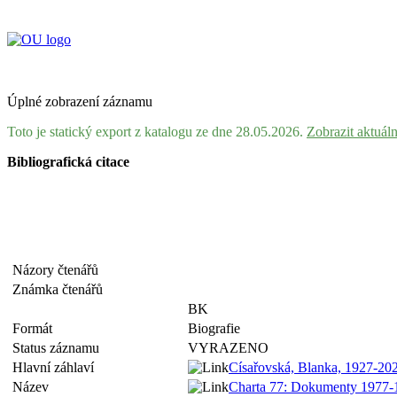
Úplné zobrazení záznamu
Toto je statický export z katalogu ze dne 28.05.2026.
Zobrazit aktuál
Bibliografická citace
Názory čtenářů
Známka čtenářů
BK
Formát
Biografie
Status záznamu
VYRAZENO
Hlavní záhlaví
Císařovská, Blanka, 1927-20
Název
Charta 77: Dokumenty 1977-1