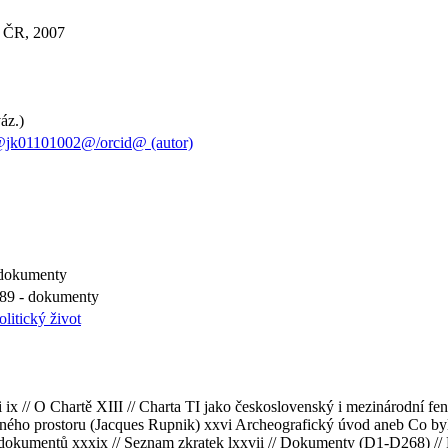
V ČR, 2007
áz.)
@jk01101002@/orcid@ (autor)
- dokumenty
989 - dokumenty
olitický život
 ix // O Chartě XIII // Charta TI jako československý i mezinárodní fe
jného prostoru (Jacques Rupnik) xxvi Archeografický úvod aneb Co byl
dokumentů xxxix // Seznam zkratek lxxvii // Dokumenty (D1-D268) // 