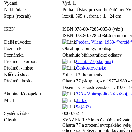
Vydání
Vyd. 1.
Nakl. údaje
Praha : Ústav pro soudobé dějiny A
Popis (rozsah)
lxxxii, 595 s., front. : il. ; 24 cm
ISBN
ISBN 978-80-7285-085-3 (váz.)
ISBN 978-80-7285-084-6 (soubor ; v
Další původce
Prečan, Vilém, 1933-@orcid
Poznámka
Obsahuje tabulky, frontispis
Poznámka
Obsahuje bibliografické odkazy
Předmět - korpora
Charta 77 (skupina)
Předmět - místo
Československo
Klíčová slova
* disent * dokumenty
Předmět. heslo
Charta 77 (skupina) - r. 1977-1989 
Disent - Československo - r. 1977-1
Skupina Konspektu
323 - Vnitropolitický vývoj, p
MDT
323.2
94(437)
Systém. číslo
000076214
Obsah
SVAZEK 1 : Slovo čtenáři a uživateli
Charta 77 a zrození evropského veře
edice xxxi // Seznam publikovaných 