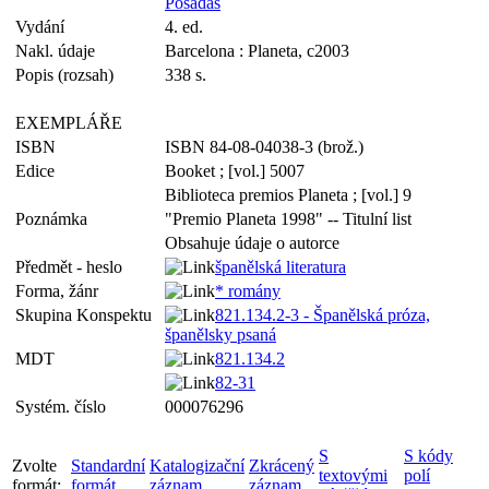
Posadas
Vydání
4. ed.
Nakl. údaje
Barcelona : Planeta, c2003
Popis (rozsah)
338 s.
EXEMPLÁŘE
ISBN
ISBN 84-08-04038-3 (brož.)
Edice
Booket ; [vol.] 5007
Biblioteca premios Planeta ; [vol.] 9
Poznámka
"Premio Planeta 1998" -- Titulní list
Obsahuje údaje o autorce
Předmět - heslo
španělská literatura
Forma, žánr
* romány
Skupina Konspektu
821.134.2-3 - Španělská próza,
španělsky psaná
MDT
821.134.2
82-31
Systém. číslo
000076296
S
S kódy
Zvolte
Standardní
Katalogizační
Zkrácený
textovými
polí
formát:
formát
záznam
záznam