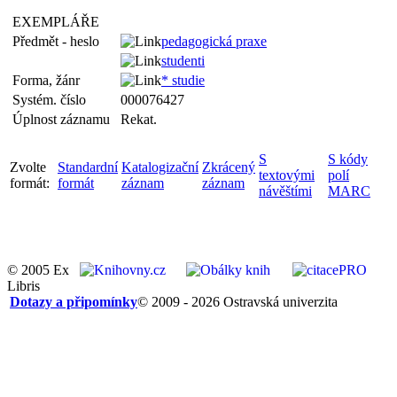
EXEMPLÁŘE
Předmět - heslo
pedagogická praxe
studenti
Forma, žánr
* studie
Systém. číslo
000076427
Úplnost záznamu
Rekat.
S
S kódy
Zvolte
Standardní
Katalogizační
Zkrácený
textovými
polí
formát:
formát
záznam
záznam
návěštími
MARC
© 2005 Ex
Libris
Dotazy a připomínky
© 2009 - 2026 Ostravská univerzita