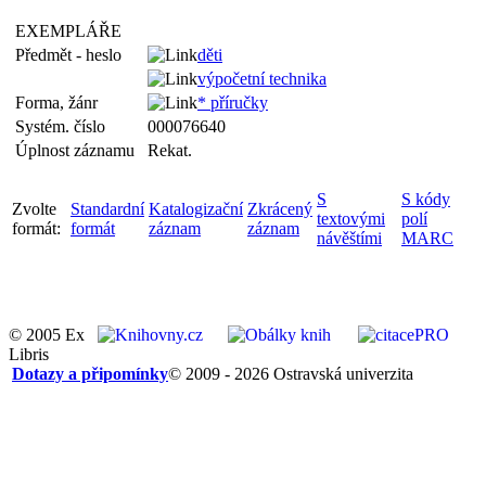
EXEMPLÁŘE
Předmět - heslo
děti
výpočetní technika
Forma, žánr
* příručky
Systém. číslo
000076640
Úplnost záznamu
Rekat.
S
S kódy
Zvolte
Standardní
Katalogizační
Zkrácený
textovými
polí
formát:
formát
záznam
záznam
návěštími
MARC
© 2005 Ex
Libris
Dotazy a připomínky
© 2009 - 2026 Ostravská univerzita