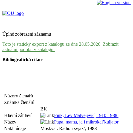
Úplné zobrazení záznamu
Toto je statický export z katalogu ze dne 28.05.2026.
Zobrazit
aktuální podobu v katalogu.
Bibliografická citace
Názory čtenářů
Známka čtenářů
BK
Hlavní záhlaví
Fink, Lev Matvejevič, 1910-1988
Název
Papa, mama, ja i mikrokal’kuljator
Nakl. údaje
Moskva : Radio i svjaz’, 1988