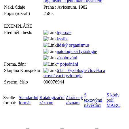
organismu a jeho tkání kyslíkem
Nakl. údaje
Praha : Avicenum, 1982
Popis (rozsah)
258 s.
EXEMPLÁŘE
Předmět - heslo
hypoxie
kyslík
lidský organismus
patologická fyziologie
zásobování
Forma, žánr
* pojednání
Skupina Konspektu
612 - Fyziologie člověka a
srovnávací fyziologie
Systém. číslo
000076944
S
S kódy
Zvolte
Standardní
Katalogizační
Zkrácený
textovými
polí
formát:
formát
záznam
záznam
návěštími
MARC