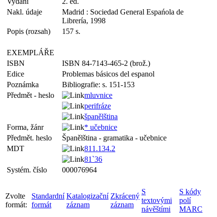
Vydání
2. ed.
Nakl. údaje
Madrid : Sociedad General Espańola de
Librería, 1998
Popis (rozsah)
157 s.
EXEMPLÁŘE
ISBN
ISBN 84-7143-465-2 (brož.)
Edice
Problemas básicos del espanol
Poznámka
Bibliografie: s. 151-153
Předmět - heslo
mluvnice
perifráze
španělština
Forma, žánr
* učebnice
Předmět. heslo
Španělština - gramatika - učebnice
MDT
811.134.2
81`36
Systém. číslo
000076964
S
S kódy
Zvolte
Standardní
Katalogizační
Zkrácený
textovými
polí
formát:
formát
záznam
záznam
návěštími
MARC