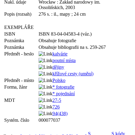
Nakl. údaje
Wrocław : Zakład narodowy im.
Ossolińskich, 2003
Popis (rozsah)
276 s. : il., mapy ; 24 cm
EXEMPLÁŘE
ISBN
ISBN 83-04-04583-4 (váz.)
Poznámka
Obsahuje fotografie
Poznámka
Obsahuje bibliografii na s. 259-267
Předmět - heslo
kalvárie
poutní místa
dějiny
křížové cesty (umění)
Předmět - místo
Polsko
Forma, žánr
* fotografie
* pojednání
MDT
27-5
726
94(438)
Systém. číslo
000077037
S
S kódy