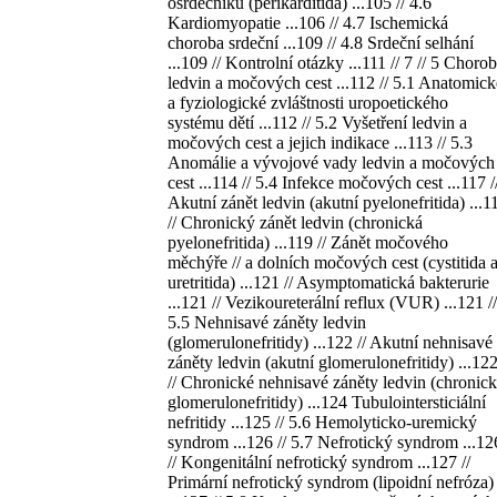
osrdečníku (perikarditida) ...105 // 4.6
Kardiomyopatie ...106 // 4.7 Ischemická
choroba srdeční ...109 // 4.8 Srdeční selhání
...109 // Kontrolní otázky ...111 // 7 // 5 Choro
ledvin a močových cest ...112 // 5.1 Anatomick
a fyziologické zvláštnosti uropoetického
systému dětí ...112 // 5.2 Vyšetření ledvin a
močových cest a jejich indikace ...113 // 5.3
Anomálie a vývojové vady ledvin a močových
cest ...114 // 5.4 Infekce močových cest ...117 /
Akutní zánět ledvin (akutní pyelonefritida) ...1
// Chronický zánět ledvin (chronická
pyelonefritida) ...119 // Zánět močového
měchýře // a dolních močových cest (cystitida 
uretritida) ...121 // Asymptomatická bakterurie
...121 // Vezikoureterální reflux (VUR) ...121 //
5.5 Nehnisavé záněty ledvin
(glomerulonefritidy) ...122 // Akutní nehnisavé
záněty ledvin (akutní glomerulonefritidy) ...12
// Chronické nehnisavé záněty ledvin (chronic
glomerulonefritidy) ...124 Tubulointersticiální
nefritidy ...125 // 5.6 Hemolyticko-uremický
syndrom ...126 // 5.7 Nefrotický syndrom ...12
// Kongenitální nefrotický syndrom ...127 //
Primární nefrotický syndrom (lipoidní nefróza)