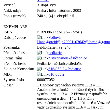
Vydání
3. dopl. vyd.
Nakl. údaje
Praha : Informatorium, 2003
Popis (rozsah)
240 s., [4] s. obr.příl. : il.
EXEMPLÁŘE
ISBN
ISBN 80-7333-023-7 (brož.)
Další původce
Volfová,
Hana@orcid@jn20001103642@/orcid@ (auto
Poznámka
Bibliografie na s. 240
Předmět - heslo
pediatrie
Forma, žánr
* středoškolské učebnice
Předmět. heslo
Pediatrie - učebnice středošk.
Skupina Konspektu
616-053.2 - Pediatrie
MDT
616-053.2
Systém. číslo
000077052
Obsah
1 Choroby dýchacího systému ...13 // 1.1
Anatomické a funkční odlišnosti dýchacího
systému dětí ...13 // 1.2 Příznaky respiračních
onemocnení u dětí ...14 // 1.3 Příčiny
respiračních onemocnění u dětí ...16 // Vrozené
vady dýchacího systému ...16 // 1.4 Akutní