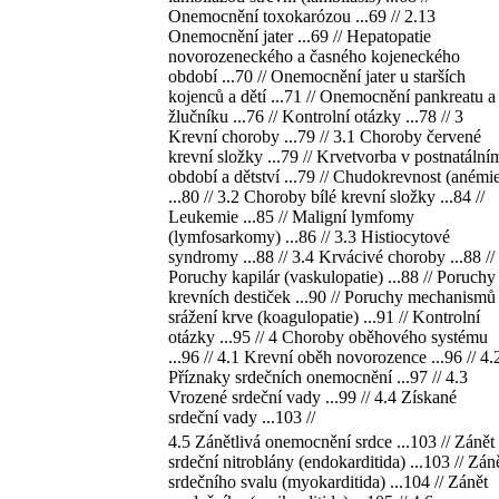
Onemocnění toxokarózou ...69 // 2.13
Onemocnění jater ...69 // Hepatopatie
novorozeneckého a časného kojeneckého
období ...70 // Onemocnění jater u starších
kojenců a dětí ...71 // Onemocnění pankreatu a
žlučníku ...76 // Kontrolní otázky ...78 // 3
Krevní choroby ...79 // 3.1 Choroby červené
krevní složky ...79 // Krvetvorba v postnatální
období a dětství ...79 // Chudokrevnost (anémi
...80 // 3.2 Choroby bílé krevní složky ...84 //
Leukemie ...85 // Maligní lymfomy
(lymfosarkomy) ...86 // 3.3 Histiocytové
syndromy ...88 // 3.4 Krvácivé choroby ...88 //
Poruchy kapilár (vaskulopatie) ...88 // Poruchy
krevních destiček ...90 // Poruchy mechanismů
srážení krve (koagulopatie) ...91 // Kontrolní
otázky ...95 // 4 Choroby oběhového systému
...96 // 4.1 Krevní oběh novorozence ...96 // 4.
Příznaky srdečních onemocnění ...97 // 4.3
Vrozené srdeční vady ...99 // 4.4 Získané
srdeční vady ...103 //
4.5 Zánětlivá onemocnění srdce ...103 // Zánět
srdeční nitroblány (endokarditida) ...103 // Zán
srdečního svalu (myokarditida) ...104 // Zánět