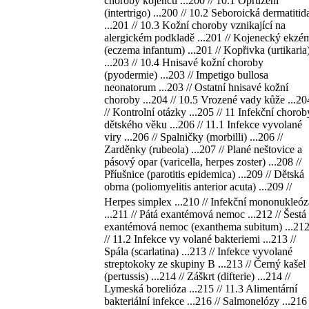
choroby kojenců ...200 // 10.1 Opruzení
(intertrigo) ...200 // 10.2 Seboroická dermatitid
...201 // 10.3 Kožní choroby vznikající na
alergickém podkladě ...201 // Kojenecký ekzé
(eczema infantum) ...201 // Kopřivka (urtikaria
...203 // 10.4 Hnisavé kožní choroby
(pyodermie) ...203 // Impetigo bullosa
neonatorum ...203 // Ostatní hnisavé kožní
choroby ...204 // 10.5 Vrozené vady kůže ...20
// Kontrolní otázky ...205 // 11 Infekční chorob
dětského věku ...206 // 11.1 Infekce vyvolané
viry ...206 // Spalničky (morbilli) ...206 //
Zarděnky (rubeola) ...207 // Plané neštovice a
pásový opar (varicella, herpes zoster) ...208 //
Příušnice (parotitis epidemica) ...209 // Dětská
obrna (poliomyelitis anterior acuta) ...209 //
Herpes simplex ...210 // Infekční mononukleóz
...211 // Pátá exantémová nemoc ...212 // Šestá
exantémová nemoc (exanthema subitum) ...21
// 11.2 Infekce vy volané bakteriemi ...213 //
Spála (scarlatina) ...213 // Infekce vyvolané
streptokoky ze skupiny B ...213 // Černý kašel
(pertussis) ...214 // Záškrt (difterie) ...214 //
Lymeská borelióza ...215 // 11.3 Alimentární
bakteriální infekce ...216 // Salmonelózy ...216 