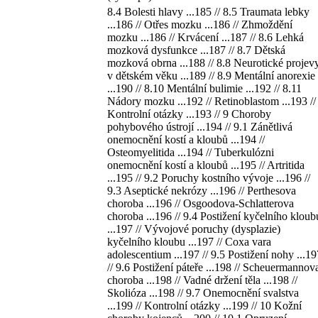
8.4 Bolesti hlavy ...185 // 8.5 Traumata lebky
...186 // Otřes mozku ...186 // Zhmoždění
mozku ...186 // Krvácení ...187 // 8.6 Lehká
mozková dysfunkce ...187 // 8.7 Dětská
mozková obrna ...188 // 8.8 Neurotické projev
v dětském věku ...189 // 8.9 Mentální anorexie
...190 // 8.10 Mentální bulimie ...192 // 8.11
Nádory mozku ...192 // Retinoblastom ...193 //
Kontrolní otázky ...193 // 9 Choroby
pohybového ústrojí ...194 // 9.1 Zánětlivá
onemocnění kostí a kloubů ...194 //
Osteomyelitida ...194 // Tuberkulózni
onemocnění kostí a kloubů ...195 // Artritida
...195 // 9.2 Poruchy kostního vývoje ...196 //
9.3 Aseptické nekrózy ...196 // Perthesova
choroba ...196 // Osgoodova-Schlatterova
choroba ...196 // 9.4 Postižení kyčelního kloub
...197 // Vývojové poruchy (dysplazie)
kyčelního kloubu ...197 // Coxa vara
adolescentium ...197 // 9.5 Postižení nohy ...19
// 9.6 Postižení páteře ...198 // Scheuermannov
choroba ...198 // Vadné držení těla ...198 //
Skolióza ...198 // 9.7 Onemocnění svalstva
...199 // Kontrolní otázky ...199 // 10 Kožní