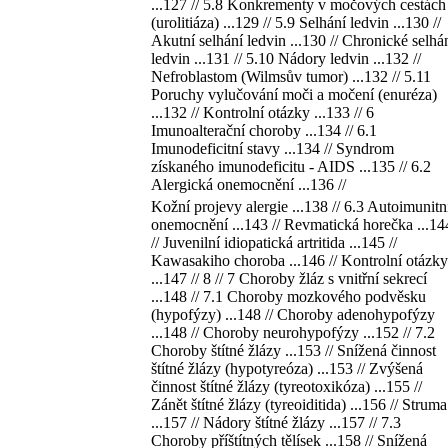
...127 // 5.8 Konkrementy v močových cestách
(urolitiáza) ...129 // 5.9 Selhání ledvin ...130 //
Akutní selhání ledvin ...130 // Chronické selhá
ledvin ...131 // 5.10 Nádory ledvin ...132 //
Nefroblastom (Wilmsův tumor) ...132 // 5.11
Poruchy vylučování moči a močení (enuréza)
...132 // Kontrolní otázky ...133 // 6
Imunoalterační choroby ...134 // 6.1
Imunodeficitní stavy ...134 // Syndrom
získaného imunodeficitu - AIDS ...135 // 6.2
Alergická onemocnění ...136 //
Kožní projevy alergie ...138 // 6.3 Autoimunitn
onemocnění ...143 // Revmatická horečka ...14
// Juvenilní idiopatická artritida ...145 //
Kawasakiho choroba ...146 // Kontrolní otázky
...147 // 8 // 7 Choroby žláz s vnitřní sekrecí
...148 // 7.1 Choroby mozkového podvěsku
(hypofýzy) ...148 // Choroby adenohypofýzy
...148 // Choroby neurohypofýzy ...152 // 7.2
Choroby štítné žlázy ...153 // Snížená činnost
štítné žlázy (hypotyreóza) ...153 // Zvýšená
činnost štítné žlázy (tyreotoxikóza) ...155 //
Zánět štítné žlázy (tyreoiditida) ...156 // Struma
...157 // Nádory štítné žlázy ...157 // 7.3
Choroby příštítných tělísek ...158 // Snížená