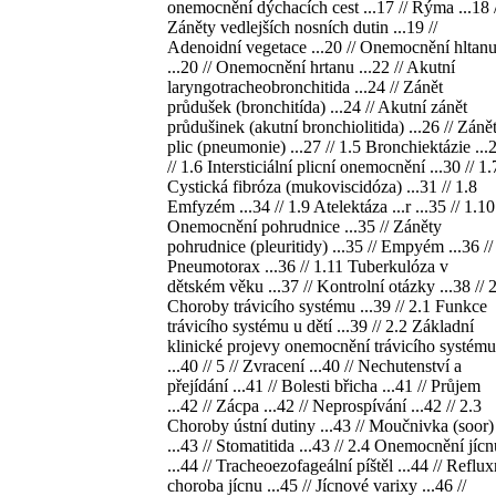
onemocnění dýchacích cest ...17 // Rýma ...18 /
Záněty vedlejších nosních dutin ...19 //
Adenoidní vegetace ...20 // Onemocnění hltan
...20 // Onemocnění hrtanu ...22 // Akutní
laryngotracheobronchitida ...24 // Zánět
průdušek (bronchitída) ...24 // Akutní zánět
průdušinek (akutní bronchiolitida) ...26 // Záně
plic (pneumonie) ...27 // 1.5 Bronchiektázie ...
// 1.6 Intersticiální plicní onemocnění ...30 // 1.
Cystická fibróza (mukoviscidóza) ...31 // 1.8
Emfyzém ...34 // 1.9 Atelektáza ...r ...35 // 1.10
Onemocnění pohrudnice ...35 // Záněty
pohrudnice (pleuritidy) ...35 // Empyém ...36 //
Pneumotorax ...36 // 1.11 Tuberkulóza v
dětském věku ...37 // Kontrolní otázky ...38 // 
Choroby trávicího systému ...39 // 2.1 Funkce
trávicího systému u dětí ...39 // 2.2 Základní
klinické projevy onemocnění trávicího systému
...40 // 5 // Zvracení ...40 // Nechutenství a
přejídání ...41 // Bolesti břicha ...41 // Průjem
...42 // Zácpa ...42 // Neprospívání ...42 // 2.3
Choroby ústní dutiny ...43 // Moučnivka (soor)
...43 // Stomatitida ...43 // 2.4 Onemocnění jícn
...44 // Tracheoezofageální píštěl ...44 // Reflux
choroba jícnu ...45 // Jícnové varixy ...46 //