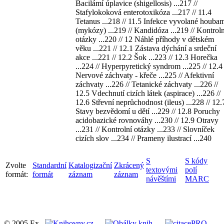
Bacilámí úplavice (shigellosis) ...217 //
Stafylokoková enterotoxikóza ...217 // 11.4
Tetanus ...218 // 11.5 Infekce vyvolané houba
(mykózy) ...219 // Kandidóza ...219 // Kontroln
otázky ...220 // 12 Náhlé příhody v dětském
věku ...221 // 12.1 Zástava dýchání a srdeční
akce ...221 // 12.2 Šok ...223 // 12.3 Horečka
...224 // Hyperpyretický syndrom ...225 // 12.4
Nervové záchvaty - křeče ...225 // Afektivní
záchvaty ...226 // Tetanické záchvaty ...226 //
12.5 Vdechnutí cizích látek (aspirace) ...226 //
12.6 Střevní neprůchodnost (ileus) ...228 // 12.
Stavy bezvědomí u dětí ...229 // 12.8 Poruchy
acidobazické rovnováhy ...230 // 12.9 Otravy
...231 // Kontrolní otázky ...233 // Slovníček
cizích slov ...234 // Prameny ilustrací ...240
S
S kódy
Zvolte
Standardní
Katalogizační
Zkrácený
textovými
polí
formát:
formát
záznam
záznam
návěštími
MARC
© 2005 Ex