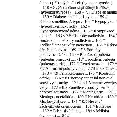
činnost příštítných tělísek (hypoparatyreóza)
...158 // Zvýšená činnost příštítných tělísek
(hyperparatyreóza) ...158 // 7.4 Diabetes mellit
...159 // Diabetes mellitus 1. typu ...159 //
Diabetes mellitus 2. typu ...162 // Hypoglykem
(hypoglykemický šok) ...162 //
Hyperglykemické kóma ...163 // Komplikace
diabetů ...163 // 7.5 Choroby nadledvin ...164 /
Snížená činnost kůry nadledvin ...164 //
Zvýšená činnost kůry nadledvin ...168 // Nádo
dřeně nadledvin ...169 // 7.6 Poruchy
pohlavních žláz ...169 // Předčasná puberta
(pubertas praecox) ...171 // Opožděná puberta
(pubertas tarda) ...172 // Gynekomastie ...172 //
7.7 Anomální polohy varlat ...173 // 7.8 Obezit
...173 // 7.9 Fenylketonurie ...175 // Kontrolní
otázky ...176 // 8 Choroby centrální nervové
soustavy a míchy ...177 // 8.1 Vrozené vývojo
vady ...177 // 8.2 Zánětlivé choroby centrální
nervové soustavy ...177 // Meningitidy ...178 //
Meningoencefalitida ...180 // Neuritida ...180 //
Mozkový absces ...181 // 8.3 Nervová
záchvatovitá onemocnění ...181 // Epilepsie
...182 // Febrilní záchvaty ...184 // Mdloba
(synkopa) ...184 //