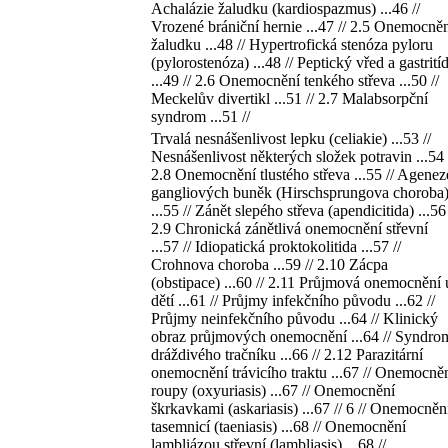
Achalázie žaludku (kardiospazmus) ...46 //
Vrozené brániční hernie ...47 // 2.5 Onemocně
žaludku ...48 // Hypertrofická stenóza pyloru
(pylorostenóza) ...48 // Peptický vřed a gastrití
...49 // 2.6 Onemocnění tenkého střeva ...50 //
Meckelův divertikl ...51 // 2.7 Malabsorpční
syndrom ...51 //
Trvalá nesnášenlivost lepku (celiakie) ...53 //
Nesnášenlivost některých složek potravin ...54 
2.8 Onemocnění tlustého střeva ...55 // Agenez
gangliových buněk (Hirschsprungova choroba
...55 // Zánět slepého střeva (apendicitida) ...56 
2.9 Chronická zánětlivá onemocnění střevní
...57 // Idiopatická proktokolitida ...57 //
Crohnova choroba ...59 // 2.10 Zácpa
(obstipace) ...60 // 2.11 Průjmová onemocnění 
dětí ...61 // Průjmy infekčního původu ...62 //
Průjmy neinfekčního původu ...64 // Klinický
obraz průjmových onemocnění ...64 // Syndro
dráždivého tračníku ...66 // 2.12 Parazitární
onemocnění trávicího traktu ...67 // Onemocně
roupy (oxyuriasis) ...67 // Onemocnění
škrkavkami (askariasis) ...67 // 6 // Onemocněn
tasemnicí (taeniasis) ...68 // Onemocnění
lambliázou střevní (lambliasis) ...68 //