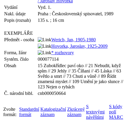
/ Jaroslav Hovorka
Vydání
Vyd. 1.
Nakl. údaje
Praha : Československý spisovatel, 1989
Popis (rozsah)
135 s. ; 16 cm
EXEMPLÁŘE
Předmět - osoba
Werich, Jan, 1905-1980
Hovorka, Jaroslav, 1925-2009
Forma, žánr
* rozhovory
Systém. číslo
000077114
Obsah
15 Zubokřídlec paví oko // 21 Nebudit, když
spím // 29 Jehly // 35 Číňani // 45 Láska // 63
Světlo a smrt // 73 Chuti a vůně // 89 Řídit
znamená myslet // 109 Umění je jako slunce //
123 Nejen o rybách
Č. národní bibl.
cnb000050664
S
S kódy
Zvolte
Standardní
Katalogizační
Zkrácený
textovými
polí
formát:
formát
záznam
záznam
návěštími
MARC