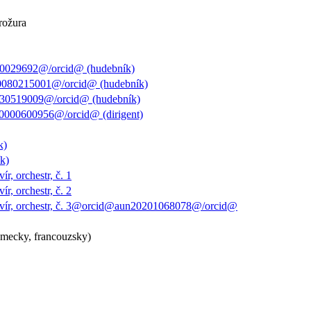
brožura
x0029692@/orcid@ (hudebník)
0080215001@/orcid@ (hudebník)
030519009@/orcid@ (hudebník)
0000600956@/orcid@ (dirigent)
k)
k)
r, orchestr, č. 1
r, orchestr, č. 2
lavír, orchestr, č. 3@orcid@aun20201068078@/orcid@
ěmecky, francouzsky)