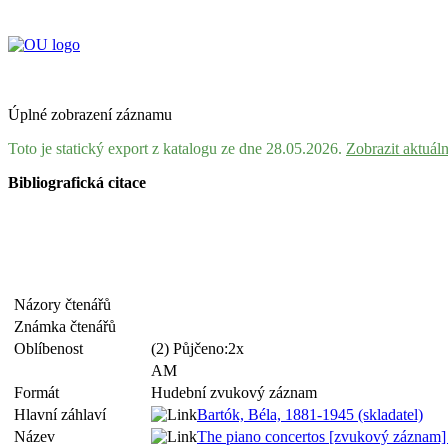
Úplné zobrazení záznamu
Toto je statický export z katalogu ze dne 28.05.2026.
Zobrazit aktuál
Bibliografická citace
Názory čtenářů
Známka čtenářů
Oblíbenost
(2) Půjčeno:2x
AM
Formát
Hudební zvukový záznam
Hlavní záhlaví
Bartók, Béla, 1881-1945 (skladatel)
Název
The piano concertos [zvukový záznam] 