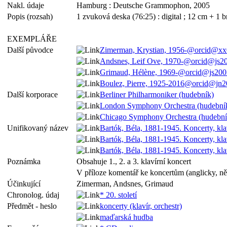
Nakl. údaje
Hamburg : Deutsche Grammophon, 2005
Popis (rozsah)
1 zvuková deska (76:25) : digital ; 12 cm + 1 
EXEMPLÁŘE
Další původce
Zimerman, Krystian, 1956-@orcid@x
Andsnes, Leif Ove, 1970-@orcid@js2
Grimaud, Hélène, 1969-@orcid@js20
Boulez, Pierre, 1925-2016@orcid@jn2
Další korporace
Berliner Philharmoniker (hudebník)
London Symphony Orchestra (hudební
Chicago Symphony Orchestra (hudební
Unifikovaný název
Bartók, Béla, 1881-1945. Koncerty, klaví
Bartók, Béla, 1881-1945. Koncerty, klaví
Bartók, Béla, 1881-1945. Koncerty, k
Poznámka
Obsahuje 1., 2. a 3. klavírní koncert
V příloze komentář ke koncertům (anglicky, n
Účinkující
Zimerman, Andsnes, Grimaud
Chronolog. údaj
* 20. století
Předmět - heslo
koncerty (klavír, orchestr)
maďarská hudba