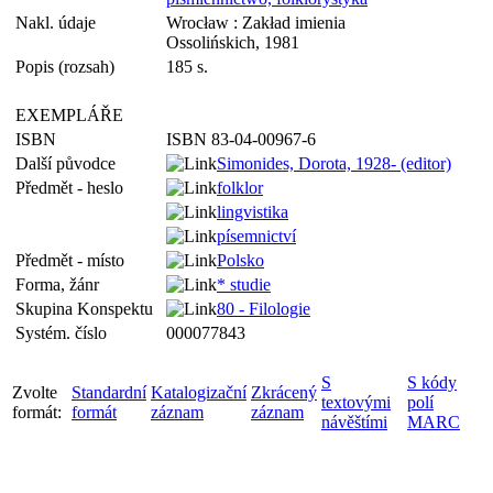
Nakl. údaje
Wrocław : Zakład imienia
Ossolińskich, 1981
Popis (rozsah)
185 s.
EXEMPLÁŘE
ISBN
ISBN 83-04-00967-6
Další původce
Simonides, Dorota, 1928- (editor)
Předmět - heslo
folklor
lingvistika
písemnictví
Předmět - místo
Polsko
Forma, žánr
* studie
Skupina Konspektu
80 - Filologie
Systém. číslo
000077843
S
S kódy
Zvolte
Standardní
Katalogizační
Zkrácený
textovými
polí
formát:
formát
záznam
záznam
návěštími
MARC