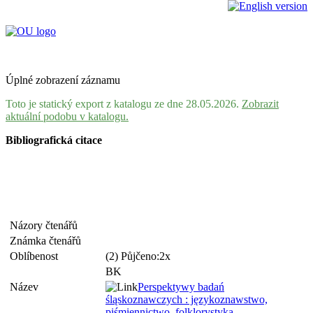
Úplné zobrazení záznamu
Toto je statický export z katalogu ze dne 28.05.2026.
Zobrazit
aktuální podobu v katalogu.
Bibliografická citace
Názory čtenářů
Známka čtenářů
Oblíbenost
(2) Půjčeno:2x
BK
Název
Perspektywy badań
śląskoznawczych : językoznawstwo,
piśmiennictwo, folklorystyka