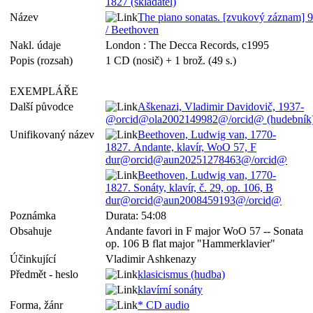
1827 (skladatel)
Název
The piano sonatas. [zvukový záznam] 9
/ Beethoven
Nakl. údaje
London : The Decca Records, c1995
Popis (rozsah)
1 CD (nosič) + 1 brož. (49 s.)
EXEMPLÁŘE
Další původce
Aškenazi, Vladimir Davidovič, 1937-
@orcid@ola2002149982@/orcid@ (hudebník
Unifikovaný název
Beethoven, Ludwig van, 1770-
1827. Andante, klavír, WoO 57, F
dur@orcid@aun20251278463@/orcid@
Beethoven, Ludwig van, 1770-
1827. Sonáty, klavír, č. 29, op. 106, B
dur@orcid@aun2008459193@/orcid@
Poznámka
Durata: 54:08
Obsahuje
Andante favori in F major WoO 57 -- Sonata
op. 106 B flat major "Hammerklavier"
Účinkující
Vladimir Ashkenazy
Předmět - heslo
klasicismus (hudba)
klavírní sonáty
Forma, žánr
* CD audio