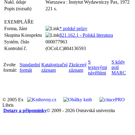
Nakl. údaje
Warszawa : Instytut Wydawniczy Pax, 1972
Popis (rozsah)
221 s.
EXEMPLÁŘE
Forma, žánr
* polské prózy
Skupina Konspektu
821.162.1 - Polská literatura
Systém. číslo
000077963
Kontrolní č.
(OCoLC)804136593
S
S kódy
Zvolte
Standardní
Katalogizační
Zkrácený
textovými
polí
formát:
formát
záznam
záznam
návěštími
MARC
© 2005 Ex
Libris
Dotazy a připomínky
© 2009 - 2026 Ostravská univerzita