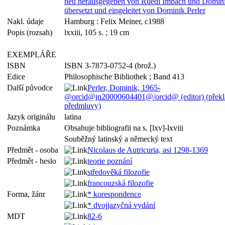
neu herausgegeben von Ruedi Imbach und Dominik
übersetzt und eingeleitet von Dominik Perler
Nakl. údaje
Hamburg : Felix Meiner, c1988
Popis (rozsah)
lxxiii, 105 s. ; 19 cm
EXEMPLÁŘE
ISBN
ISBN 3-7873-0752-4 (brož.)
Edice
Philosophische Bibliothek ; Band 413
Další původce
Perler, Dominik, 1965-
@orcid@jn20000604401@/orcid@ (editor) (překlad
předmluvy)
Jazyk originálu
latina
Poznámka
Obsahuje bibliografii na s. [lxv]-lxviii
Souběžný latinský a německý text
Předmět - osoba
Nicolaus de Autricuria, asi 1298-1369
Předmět - heslo
teorie poznání
středověká filozofie
francouzská filozofie
Forma, žánr
* korespondence
* dvojjazyčná vydání
MDT
82-6