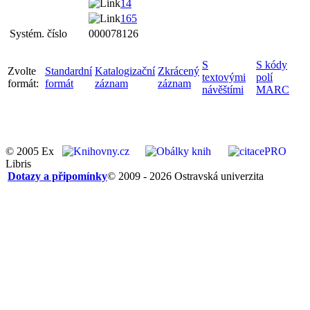
14
165
Systém. číslo
000078126
S
S kódy
Zvolte
Standardní
Katalogizační
Zkrácený
textovými
polí
formát:
formát
záznam
záznam
návěštími
MARC
© 2005 Ex
Libris
Dotazy a připomínky
© 2009 - 2026 Ostravská univerzita