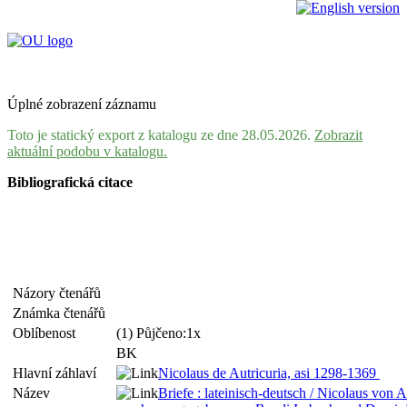
Úplné zobrazení záznamu
Toto je statický export z katalogu ze dne 28.05.2026.
Zobrazit
aktuální podobu v katalogu.
Bibliografická citace
Názory čtenářů
Známka čtenářů
Oblíbenost
(1) Půjčeno:1x
BK
Hlavní záhlaví
Nicolaus de Autricuria, asi 1298-1369
Název
Briefe : lateinisch-deutsch / Nicolaus von A