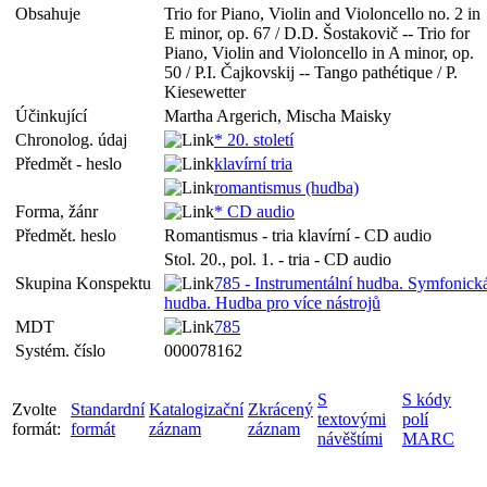
Obsahuje
Trio for Piano, Violin and Violoncello no. 2 in
E minor, op. 67 / D.D. Šostakovič -- Trio for
Piano, Violin and Violoncello in A minor, op.
50 / P.I. Čajkovskij -- Tango pathétique / P.
Kiesewetter
Účinkující
Martha Argerich, Mischa Maisky
Chronolog. údaj
* 20. století
Předmět - heslo
klavírní tria
romantismus (hudba)
Forma, žánr
* CD audio
Předmět. heslo
Romantismus - tria klavírní - CD audio
Stol. 20., pol. 1. - tria - CD audio
Skupina Konspektu
785 - Instrumentální hudba. Symfonick
hudba. Hudba pro více nástrojů
MDT
785
Systém. číslo
000078162
S
S kódy
Zvolte
Standardní
Katalogizační
Zkrácený
textovými
polí
formát:
formát
záznam
záznam
návěštími
MARC