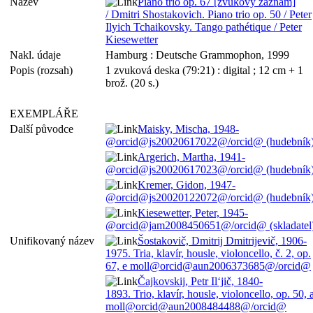
Název
Piano trio op. 67 [zvukový záznam]
/ Dmitri Shostakovich. Piano trio op. 50 / Peter
Ilyich Tchaikovsky. Tango pathétique / Peter
Kiesewetter
Nakl. údaje
Hamburg : Deutsche Grammophon, 1999
Popis (rozsah)
1 zvuková deska (79:21) : digital ; 12 cm + 1
brož. (20 s.)
EXEMPLÁŘE
Další původce
Maisky, Mischa, 1948-
@orcid@js20020617022@/orcid@ (hudebník
Argerich, Martha, 1941-
@orcid@js20020617023@/orcid@ (hudebník
Kremer, Gidon, 1947-
@orcid@js20020122072@/orcid@ (hudebník
Kiesewetter, Peter, 1945-
@orcid@jam2008450651@/orcid@ (skladatel
Unifikovaný název
Šostakovič, Dmitrij Dmitrijevič, 1906-
1975. Tria, klavír, housle, violoncello, č. 2, op.
67, e moll@orcid@aun2006373685@/orcid@
Čajkovskij, Petr Il‘jič, 1840-
1893. Trio, klavír, housle, violoncello, op. 50, 
moll@orcid@aun2008484488@/orcid@