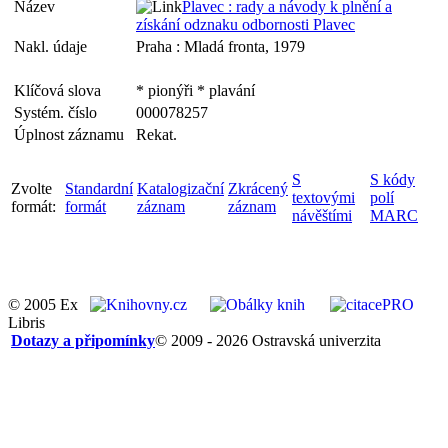
Název
Plavec : rady a návody k plnění a
získání odznaku odbornosti Plavec
Nakl. údaje
Praha : Mladá fronta, 1979
Klíčová slova
* pionýři * plavání
Systém. číslo
000078257
Úplnost záznamu
Rekat.
S
S kódy
Zvolte
Standardní
Katalogizační
Zkrácený
textovými
polí
formát:
formát
záznam
záznam
návěštími
MARC
© 2005 Ex
Libris
Dotazy a připomínky
© 2009 - 2026 Ostravská univerzita