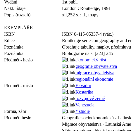
Vydání
1st publ.
Nakl. údaje
London : Routledge, 1991
Popis (rozsah)
xii,252 s. : il., mapy
EXEMPLÁŘE
ISBN
ISBN 0-415-05337-4 (váz.)
Edice
Routledge series on geography and 
Poznámka
Obsahuje tabulky, mapky, předmluvu, 
Poznámka
Bibliografie na s. [223]-245
Předmět - heslo
ekonomický růst
geografie obyvatelstva
migrace obyvatelstva
regionální ekonomie
Předmět - místo
Ekvádor
Kostarika
rozvojové země
Venezuela
Forma, žánr
* studie
Předmět. heslo
Geografie socioekonomická - Latinsk
Migrace obyvatelstva - Latinská Amer
Státy rozvojové - hledisko socioekon