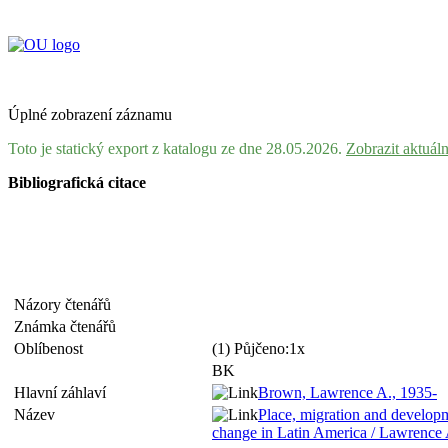
Úplné zobrazení záznamu
Toto je statický export z katalogu ze dne 28.05.2026.
Zobrazit aktuál
Bibliografická citace
Názory čtenářů
Známka čtenářů
Oblíbenost
(1) Půjčeno:1x
BK
Hlavní záhlaví
Brown, Lawrence A., 1935-
Název
Place, migration and developme
change in Latin America / Lawrence