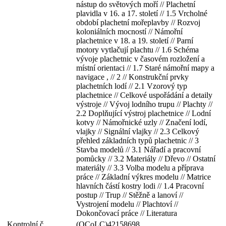
nástup do světových moří // Plachetní
plavidla v 16. a 17. století // 1.5 Vrcholné
období plachetní mořeplavby // Rozvoj
koloniálních mocností // Námořní
plachetnice v 18. a 19. století // Parní
motory vytlačují plachtu // 1.6 Schéma
vývoje plachetnic v časovém rozložení a
místní orientaci // 1.7 Staré námořní mapy a
navigace , // 2 // Konstrukční prvky
plachetních lodí // 2.1 Vzorový typ
plachetnice // Celkové uspořádání a detaily
výstroje // Vývoj lodního trupu // Plachty //
2.2 Doplňující výstroj plachetnice // Lodní
kotvy // Námořnické uzly // Značení lodí,
vlajky // Signální vlajky // 2.3 Celkový
přehled základních typů plachetnic // 3
Stavba modelů // 3.1 Nářadí a pracovní
pomůcky // 3.2 Materiály // Dřevo // Ostatní
materiály // 3.3 Volba modelu a příprava
práce // Základní výkres modelu // Matrice
hlavních částí kostry lodi // 1.4 Pracovní
postup // Trup // Stěžně a lanoví //
Vystrojení modelu // Plachtoví //
Dokončovací práce // Literatura
Kontrolní č.
(OCoLC)42158698