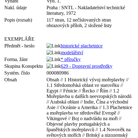
Vydání
Vyd. 1.
Nakl. údaje
Praha : SNTL - Nakladatelství technické
literatury, 1972
Popis (rozsah)
117 stran, 12 nečíslovaných stran
obrazových příloh, 2 složené listy
EXEMPLÁŘE
Předmět - heslo
historické plachetnice
modelářství
Forma, žánr
* příručky
Skupina Konspektu
629 - Dopravní prostředky
Systém. číslo
000080986
Obsah
Obsah // 1 Historický vývoj mořeplavby //
1.1 Středomořská oblast ve starověku //
Egypt // Fénicie // Řecko // Řím // 1.2
Mořeplavba u dalších neevropských národů
// Arabská oblast // Indie, Čína a východní
Asie // Oceánie a Amerika // 1.3 Plachetnice
a mořeplavba ve středověké Evropě //
Vikingové // Boj o nadvládu na moři //
Objevné plavby portugalských a
španělských mořeplavců // 1.4 Novověk na
světových mořích // Britský a nizozemský