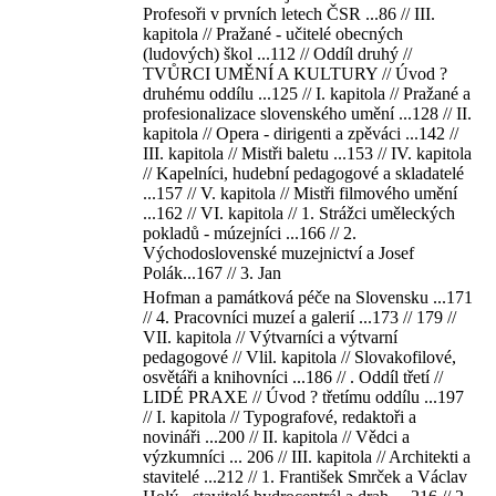
Profesoři v prvních letech ČSR ...86 // III.
kapitola // Pražané - učitelé obecných
(ludových) škol ...112 // Oddíl druhý //
TVŮRCI UMĚNÍ A KULTURY // Úvod ?
druhému oddílu ...125 // I. kapitola // Pražané a
profesionalizace slovenského umění ...128 // II.
kapitola // Opera - dirigenti a zpěváci ...142 //
III. kapitola // Mistři baletu ...153 // IV. kapitola
// Kapelníci, hudební pedagogové a skladatelé
...157 // V. kapitola // Mistři filmového umění
...162 // VI. kapitola // 1. Strážci uměleckých
pokladů - múzejníci ...166 // 2.
Východoslovenské muzejnictví a Josef
Polák...167 // 3. Jan
Hofman a památková péče na Slovensku ...171
// 4. Pracovníci muzeí a galerií ...173 // 179 //
VII. kapitola // Výtvarníci a výtvarní
pedagogové // Vlil. kapitola // Slovakofilové,
osvětáři a knihovníci ...186 // . Oddíl třetí //
LIDÉ PRAXE // Úvod ? třetímu oddílu ...197
// I. kapitola // Typografové, redaktoři a
novináři ...200 // II. kapitola // Vědci a
výzkumníci ... 206 // III. kapitola // Architekti a
stavitelé ...212 // 1. František Smrček a Václav