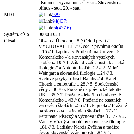
Osobnosti významné - Česko - Slovensko -
přínos - stol. 20. - stati
MDT
929
94(437)
94(437.6)
Systém. číslo
000081623
Obsah
Obsah // Úvodem ...8 // Oddíl první //
VYCHOVATELÉ // Úvod ? prvnímu oddílu
...15 // I. kapitola // Profesoři na Universitě
Komenského // a slovenských vysokých
školách...19 // 1. Základ vzdělanosti: klasická
filologie // a Antonín Kolář...22 // 2. Miloš
Weingart a slovanská filologie ...24 // 3.
Světové jazyky a Josef Baudiš // 4. Karel
Chotek a etnografie ...28 // 5. Společenské
vědy ...30 // 6. Pražané na právnické fakultě
UK ...35 // 7. Pražané - lékaři na Univerzitě
Komenského ...43 // 8. Pražané na ostatních
vysokých školách ...56 // II. kapitola // Pražané
na slovenských středních školách ...77 // 1.
Ferdinand Písecký a výchova učitelů ...77 // 2.
Václav Vážný a problémy slovenské filologie
...81 // 3. Ladislav Narcis Zvěřina a tradice
česko-slovenské vzájemnosti ...84 // 4.