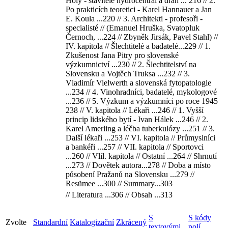
Holý - stavitelé hydrocentrál a drah ... 216 // 2.
Po prakticích teoretici - Karel Hannauer a Jan
E. Koula ...220 // 3. Architekti - profesoři -
specialisté // (Emanuel Hruška, Svatopluk
Černoch, ...224 // Zbyněk Jirsák, Pavel Stahl) //
IV. kapitola // Šlechtitelé a badatelé...229 // 1.
Zkušenost Jana Pitry pro slovenské
výzkumnictví ...230 // 2. Šlechtitelství na
Slovensku a Vojtěch Truksa ...232 // 3.
Vladimír Vielwerth a slovenská fytopatologie
...234 // 4. Vinohradníci, badatelé, mykologové
...236 // 5. Výzkum a výzkumníci po roce 1945
238 // V. kapitola // Lékaři ...246 // 1. Vyšší
princip lidského bytí - Ivan Hálek ...246 // 2.
Karel Amerling a léčba tuberkulózy ...251 // 3.
Další lékaři ...253 // VI. kapitola // Průmyslníci
a bankéři ...257 // VII. kapitola // Sportovci
...260 // Vlil. kapitola // Ostatní ...264 // Shrnutí
...273 // Dovětek autora...278 // Doba a místo
působení Pražanů na Slovensku ...279 //
Resümee ...300 // Summary...303
// Literatura ...306 // Obsah ...313
S
S kódy
Zvolte
Standardní
Katalogizační
Zkrácený
textovými
polí