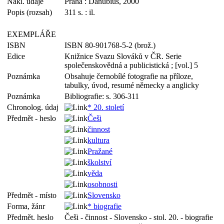
Nakl. údaje
Praha : Danubius, 2000
Popis (rozsah)
311 s. : il.
EXEMPLÁŘE
ISBN
ISBN 80-901768-5-2 (brož.)
Edice
Knižnice Svazu Slováků v ČR. Serie
společenskovědná a publicistická ; [vol.] 5
Poznámka
Obsahuje černobílé fotografie na příloze,
tabulky, úvod, resumé německy a anglicky
Poznámka
Bibliografie: s. 306-311
Chronolog. údaj
* 20. století
Předmět - heslo
Češi
činnost
kultura
Pražané
školství
věda
osobnosti
Předmět - místo
Slovensko
Forma, žánr
* biografie
Předmět. heslo
Češi - činnost - Slovensko - stol. 20. - biografie