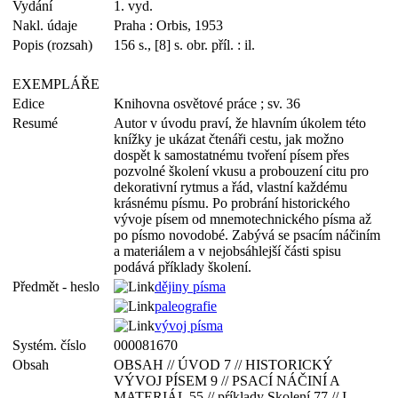
Vydání
1. vyd.
Nakl. údaje
Praha : Orbis, 1953
Popis (rozsah)
156 s., [8] s. obr. příl. : il.
EXEMPLÁŘE
Edice
Knihovna osvětové práce ; sv. 36
Resumé
Autor v úvodu praví, že hlavním úkolem této
knížky je ukázat čtenáři cestu, jak možno
dospět k samostatnému tvoření písem přes
pozvolné školení vkusu a probouzení citu pro
dekorativní rytmus a řád, vlastní každému
krásnému písmu. Po probrání historického
vývoje písem od mnemotechnického písma až
po písmo novodobé. Zabývá se psacím náčiním
a materiálem a v nejobsáhlejší části spisu
podává příklady školení.
Předmět - heslo
dějiny písma
paleografie
vývoj písma
Systém. číslo
000081670
Obsah
OBSAH // ÚVOD 7 // HISTORICKÝ
VÝVOJ PÍSEM 9 // PSACÍ NÁČINÍ A
MATERIÁL 55 // pŕíklady Skolení 77 // I.