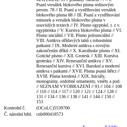
Psaní versálek blokového písma redisovým
perom. 78 // II. Psaní a vystřihováni versálek
blokového písma 88 // III. Psaní a vystřihování
minusek a versálek blokového písma v
souvislých textech // IV. Písmo egyptské, t. z v.
egyptienka // V. Kursiva blokového písma // VI.
Písmo unciální // VII. Písmo polounciální //
VIII. Antikva střídavých tahů s robustními
patkami // IX. Moderní antikva s rovným
zakončením dříků // X. Karolínske písmo // XI.
Gotické písmo // XII. Grotesk // XIII. Kursiva
grotesku // XIV. Renesanční antikva // XV.
Renesanční kursiva // XVI. Barokní a moderní
antikva s patkami // XVII. Písma psaná štětci //
XVIII. Písma kreslená // XIX. Iniciály,
monogramy, ozdobné ornamenty, viněty a pod.
// SEZNAM VYOBRAZENÍ // 93 // 104 // 108
// 110 // 114 // 117 // 120 // 121 // 124 // 128 //
131 // 134 // 136 // 138 // 141 // 144 // 150 //
153
Kontrolní č.
(OCoLC)5539700
Č. národní bibl.
cnb000418573
S
S kódy