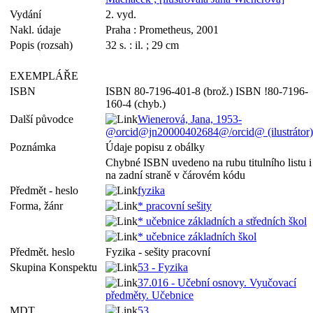
Vydání
2. vyd.
Nakl. údaje
Praha : Prometheus, 2001
Popis (rozsah)
32 s. : il. ; 29 cm
EXEMPLÁŘE
ISBN
ISBN 80-7196-401-8 (brož.) ISBN !80-7196-
160-4 (chyb.)
Další původce
Wienerová, Jana, 1953-
@orcid@jn20000402684@/orcid@ (ilustrátor)
Poznámka
Údaje popisu z obálky
Chybné ISBN uvedeno na rubu titulního listu i
na zadní straně v čárovém kódu
Předmět - heslo
fyzika
Forma, žánr
* pracovní sešity
* učebnice základních a středních škol
* učebnice základních škol
Předmět. heslo
Fyzika - sešity pracovní
Skupina Konspektu
53 - Fyzika
37.016 - Učební osnovy. Vyučovací
předměty. Učebnice
MDT
53