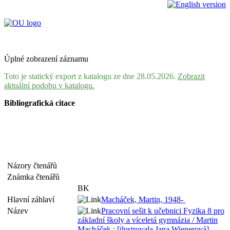
Úplné zobrazení záznamu
Toto je statický export z katalogu ze dne 28.05.2026.
Zobrazit
aktuální podobu v katalogu.
Bibliografická citace
Názory čtenářů
Známka čtenářů
BK
Hlavní záhlaví
Macháček, Martin, 1948-
Název
Pracovní sešit k učebnici Fyzika 8 pro
základní školy a víceletá gymnázia / Martin
Macháček ; [ilustrovala Jana Wienerová]