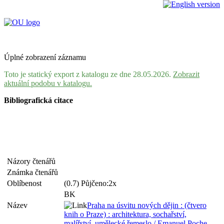
Úplné zobrazení záznamu
Toto je statický export z katalogu ze dne 28.05.2026.
Zobrazit
aktuální podobu v katalogu.
Bibliografická citace
Názory čtenářů
Známka čtenářů
Oblíbenost
(0.7) Půjčeno:2x
BK
Název
Praha na úsvitu nových dějin : (čtvero
knih o Praze) : architektura, sochařství,
malířství, umělecké řemeslo / Emanuel Poche ...