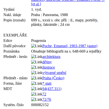
[et al.]
Vydání
1. vyd.
Nakl. údaje
Praha : Panorama, 1988
Popis (rozsah)
699 s., xxxii s. obr. příl. : il., mapy, portréty,
plánky, faksimile ; 24 cm
EXEMPLÁŘE
Edice
Pragensia
Další původce
Poche, Emanuel, 1903-1987 (autor)
Poznámka
Obsahuje bibliografii na s. 648-669 a rejstříky
Předmět - heslo
architektura
dějiny
ilustrace
výtvarné umění
Předmět - místo
Praha (Česko)
Forma, žánr
* stati
MDT
94(437.311)
72
72/76
Systém. číslo
000082152