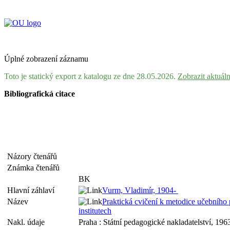
Úplné zobrazení záznamu
Toto je statický export z katalogu ze dne 28.05.2026.
Zobrazit aktuál
Bibliografická citace
Názory čtenářů
Známka čtenářů
BK
Hlavní záhlaví
Vurm, Vladimír, 1904-
Název
Praktická cvičení k metodice učebního
institutech
Nakl. údaje
Praha : Státní pedagogické nakladatelství, 196