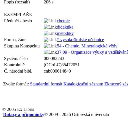
Popis (rozsah)
206 s.
EXEMPLÁŘE
Předmět - heslo
chemie
didaktika
metodiky
Forma, žánr
* vysokoškolské učebnice
Skupina Konspektu
54 - Chemie. Mineralogické vědy
37.09 - Organizace výuky a vzdělávání
Systém. číslo
000082243
Kontrolní č.
(OCoLC)85472051
Č. národní bibl.
cnb000614840
Zvolte formát:
Standardní formát
Katalogizační záznam
Zkrácený zá
© 2005 Ex Libris
Dotazy a připomínky
© 2009 - 2026 Ostravská univerzita