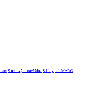
znam
S textovými návěštími
S kódy polí MARC