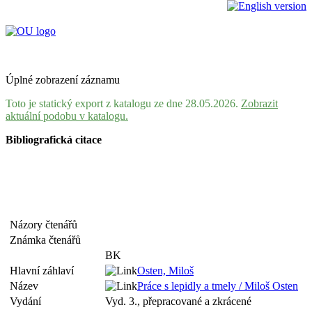
Úplné zobrazení záznamu
Toto je statický export z katalogu ze dne 28.05.2026.
Zobrazit
aktuální podobu v katalogu.
Bibliografická citace
Názory čtenářů
Známka čtenářů
BK
Hlavní záhlaví
Osten, Miloš
Název
Práce s lepidly a tmely / Miloš Osten
Vydání
Vyd. 3., přepracované a zkrácené