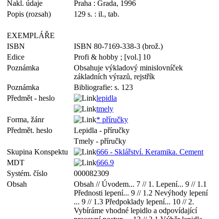
Nakl. údaje
Praha : Grada, 1996
Popis (rozsah)
129 s. : il., tab.
EXEMPLÁŘE
ISBN
ISBN 80-7169-338-3 (brož.)
Edice
Profi & hobby ; [vol.] 10
Poznámka
Obsahuje výkladový minislovníček
základních výrazů, rejstřík
Poznámka
Bibliografie: s. 123
Předmět - heslo
lepidla
tmely
Forma, žánr
* příručky
Předmět. heslo
Lepidla - příručky
Tmely - příručky
Skupina Konspektu
666 - Sklářství. Keramika. Cement
MDT
666.9
Systém. číslo
000082309
Obsah
Obsah // Úvodem... 7 // 1. Lepení... 9 // 1.1
Přednosti lepení... 9 // 1.2 Nevýhody lepení
... 9 // 1.3 Předpoklady lepení... 10 // 2.
Vybíráme vhodné lepidlo a odpovídající