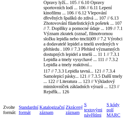
Opravy lyží... 105 // 6.10 Opravy
sportovních lodí ... 106 // 6.11 Lepení
kinofilmu ... 106 // 6.12 Vlepování
dřevěných špalíků do zdivá ... 107 // 6.13
Zhotovování filatelistických pošetek ... 107
// 7. Doplňky a pomocné údaje ... 109 // 7.1
Význam zkratek (označ, filmotvornou
složku lepidla nebo tmclii)09 // 7.2 Výrobci
a dodavatelé lepidel a tmelů uvedených v
přehledu . 109 // 7.3 Přehled významných
dostupných lepidel a tmelů ... 11 1 // 7.3.1
Lepidla a tmely vysychavé ... 111 // 7.3.2
Lepidla a tmely reaktivní...
117 // 7.3.3 Lepidla tavná... 121 // 7.3.4
Samolepicí pásky... 121 // 7.3.5 Další tmely
... 122 // Literatura ... 123 // Výkladový
minislovníček základních výrazů ... 123 //
Rejstřík... 126
S
S kódy
Zvolte
Standardní
Katalogizační
Zkrácený
textovými
polí
formát:
formát
záznam
záznam
návěštími
MARC