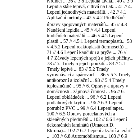
tvrdidel ... 36 // 3.8 Lepidla tavná... 40 // 3.9
Lepidla stále lepivá, citlivá na tlak... 41 // 4.
Lepení jednotlivých materiálů... 42 // 4.1
Aplikační metody... 42 // 4.2 Předběžné
úpravy spojovaných materiálů... 45 // 4.3
Nanášení lepidla... 45 // 4.4 Lepení
tradičních materiálů ... 46 // 4.5 Lepení
plastů... 57 // 4.5.1 Lepení termoplastů... 58
// 4.5.2 Lepení reaktoplastů (termosetů) ...
71 // 4.6 Lepení kaučuku a pryže ... 76 //
4.7 Závady lepených spojů a jejich příčiny...
78 // 5. Tmely a jejich použití... 83 // 5.1
Tmely lepivé ... 83 // 5.2 Tmely
vyrovnávací a spárovací ... 86 // 5.3 Tmely
antikorozní a izolační ... 93 // 5.4 Tmely
teplosmčnnč... 95 // 6. Opravy a úpravy v
domácnosti - zájmová činnost ... 96 // 6.1
Lepení obkládaček ... 96 // 6.2 Lepení
podlahových krytin ... 96 // 6.3 Lepení
potrubí z PVC... 99 // 6.4 Lepení tapet...
100 // 6.5 Opravy porcelánových a
skleněných předmětů... 102 // 6.6 Lepení
dekoračních laminátů (Umacart D,
Ekrona)... 102 // 6.7 Lepení akvárií a terárií
... 103 // 6.8 Automobilismus... 103 // 6.9