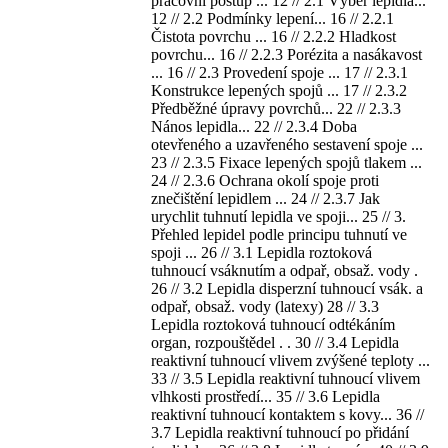
pracovní postup ... 12 // 2.1 Výběr lepidla...
12 // 2.2 Podmínky lepení... 16 // 2.2.1
Čistota povrchu ... 16 // 2.2.2 Hladkost
povrchu... 16 // 2.2.3 Porézita a nasákavost
... 16 // 2.3 Provedení spoje ... 17 // 2.3.1
Konstrukce lepených spojů ... 17 // 2.3.2
Předběžné úpravy povrchů... 22 // 2.3.3
Nános lepidla... 22 // 2.3.4 Doba
otevřeného a uzavřeného sestavení spoje ...
23 // 2.3.5 Fixace lepených spojů tlakem ...
24 // 2.3.6 Ochrana okolí spoje proti
znečištění lepidlem ... 24 // 2.3.7 Jak
urychlit tuhnutí lepidla ve spoji... 25 // 3.
Přehled lepidel podle principu tuhnutí ve
spoji ... 26 // 3.1 Lepidla roztoková
tuhnoucí vsáknutím a odpař, obsaž. vody .
26 // 3.2 Lepidla disperzní tuhnoucí vsák. a
odpař, obsaž. vody (latexy) 28 // 3.3
Lepidla roztoková tuhnoucí odtékáním
organ, rozpouštědel . . 30 // 3.4 Lepidla
reaktivní tuhnoucí vlivem zvýšené teploty ...
33 // 3.5 Lepidla reaktivní tuhnoucí vlivem
vlhkosti prostředí... 35 // 3.6 Lepidla
reaktivní tuhnoucí kontaktem s kovy... 36 //
3.7 Lepidla reaktivní tuhnoucí po přidání