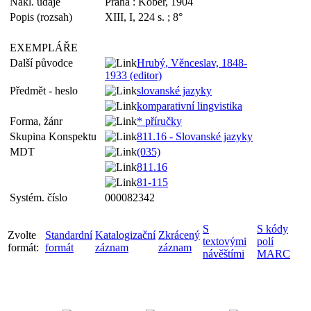
Nakl. údaje
Praha : Kober, 1904
Popis (rozsah)
XIII, I, 224 s. ; 8°
EXEMPLÁŘE
Další původce
Hrubý, Věnceslav, 1848-
1933 (editor)
Předmět - heslo
slovanské jazyky
komparativní lingvistika
Forma, žánr
* příručky
Skupina Konspektu
811.16 - Slovanské jazyky
MDT
(035)
811.16
81-115
Systém. číslo
000082342
S
S kódy
Zvolte
Standardní
Katalogizační
Zkrácený
textovými
polí
formát:
formát
záznam
záznam
návěštími
MARC