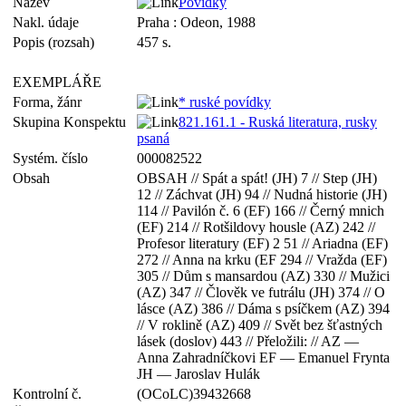
Název
Povídky
Nakl. údaje
Praha : Odeon, 1988
Popis (rozsah)
457 s.
EXEMPLÁŘE
Forma, žánr
* ruské povídky
Skupina Konspektu
821.161.1 - Ruská literatura, rusky
psaná
Systém. číslo
000082522
Obsah
OBSAH // Spát a spát! (JH) 7 // Step (JH)
12 // Záchvat (JH) 94 // Nudná historie (JH)
114 // Pavilón č. 6 (EF) 166 // Černý mnich
(EF) 214 // Rotšildovy housle (AZ) 242 //
Profesor literatury (EF) 2 51 // Ariadna (EF)
272 // Anna na krku (EF 294 // Vražda (EF)
305 // Dům s mansardou (AZ) 330 // Mužici
(AZ) 347 // Člověk ve futrálu (JH) 374 // O
lásce (AZ) 386 // Dáma s psíčkem (AZ) 394
// V roklině (AZ) 409 // Svět bez šťastných
lásek (doslov) 443 // Přeložili: // AZ —
Anna Zahradníčkovi EF — Emanuel Frynta
JH — Jaroslav Hulák
Kontrolní č.
(OCoLC)39432668