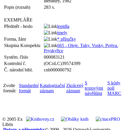
literatury, 1982
Popis (rozsah)
283 s.
EXEMPLÁŘE
Předmět - heslo
lepidla
tmely
Forma, žánr
* příručky
Skupina Konspektu
665 - Oleje. Tuky. Vosky. Pojiva.
Pryskyřice
Systém. číslo
000083121
Kontrolní č.
(OCoLC)39574399
Č. národní bibl.
cnb000000792
S
S kódy
Zvolte
Standardní
Katalogizační
Zkrácený
textovými
polí
formát:
formát
záznam
záznam
návěštími
MARC
© 2005 Ex
Libris
Dotazy a připomínky
© 2009 - 2026 Ostravská univerzita