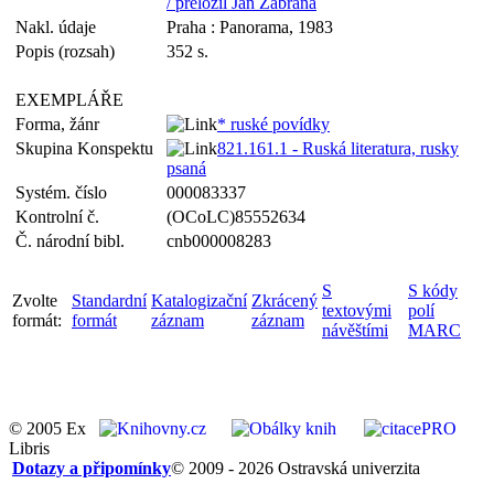
/ přeložil Jan Zábrana
Nakl. údaje
Praha : Panorama, 1983
Popis (rozsah)
352 s.
EXEMPLÁŘE
Forma, žánr
* ruské povídky
Skupina Konspektu
821.161.1 - Ruská literatura, rusky
psaná
Systém. číslo
000083337
Kontrolní č.
(OCoLC)85552634
Č. národní bibl.
cnb000008283
S
S kódy
Zvolte
Standardní
Katalogizační
Zkrácený
textovými
polí
formát:
formát
záznam
záznam
návěštími
MARC
© 2005 Ex
Libris
Dotazy a připomínky
© 2009 - 2026 Ostravská univerzita