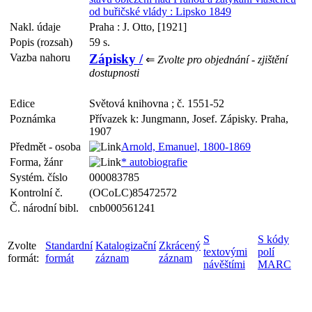
od buřičské vlády : Lipsko 1849
Nakl. údaje
Praha : J. Otto, [1921]
Popis (rozsah)
59 s.
Vazba nahoru
Zápisky /
⇐
Zvolte pro objednání - zjištění
dostupnosti
Edice
Světová knihovna ; č. 1551-52
Poznámka
Přívazek k: Jungmann, Josef. Zápisky. Praha,
1907
Předmět - osoba
Arnold, Emanuel, 1800-1869
Forma, žánr
* autobiografie
Systém. číslo
000083785
Kontrolní č.
(OCoLC)85472572
Č. národní bibl.
cnb000561241
S
S kódy
Zvolte
Standardní
Katalogizační
Zkrácený
textovými
polí
formát:
formát
záznam
záznam
návěštími
MARC