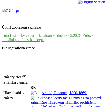
Úplné zobrazení záznamu
Toto je statický export z katalogu ze dne 28.05.2026.
Zobrazit
aktuální podobu v katalogu.
Bibliografická citace
Názory čtenářů
Známka čtenářů
BK
Hlavní záhlaví
Arnold, Emanuel, 1800-1869
Název
Popsání cesty mé z Prahy až na pomezí
zahraničné následkem násilného prohlášení
stavu obležení nad Prahou a zatýkání vlastenců