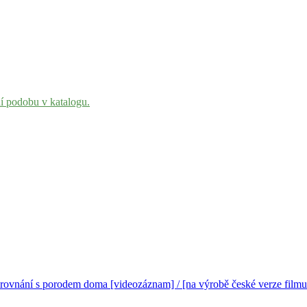
ní podobu v katalogu.
rovnání s porodem doma [videozáznam] / [na výrobě české verze filmu 