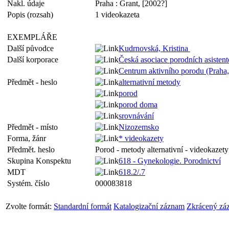
Nakl. údaje
Praha : Grant, [2002?]
Popis (rozsah)
1 videokazeta
EXEMPLÁŘE
Další původce
Kudrnovská, Kristina
Další korporace
Česká asociace porodních asistent
Centrum aktivního porodu (Praha
Předmět - heslo
alternativní metody
porod
porod doma
srovnávání
Předmět - místo
Nizozemsko
Forma, žánr
* videokazety
Předmět. heslo
Porod - metody alternativní - videokazety
Skupina Konspektu
618 - Gynekologie. Porodnictví
MDT
618.2/.7
Systém. číslo
000083818
Zvolte formát:
Standardní formát
Katalogizační záznam
Zkrácený zá