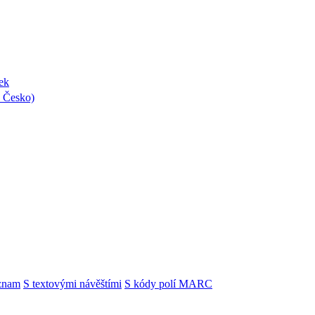
ek
, Česko)
znam
S textovými návěštími
S kódy polí MARC