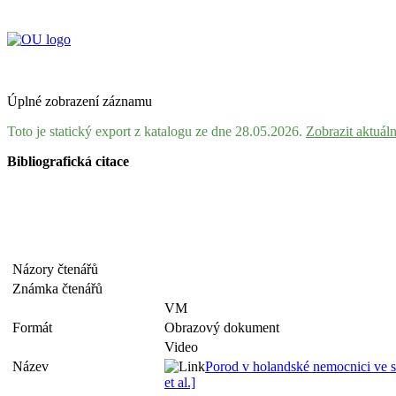
Úplné zobrazení záznamu
Toto je statický export z katalogu ze dne 28.05.2026.
Zobrazit aktuál
Bibliografická citace
Názory čtenářů
Známka čtenářů
VM
Formát
Obrazový dokument
Video
Název
Porod v holandské nemocnici ve s
et al.]