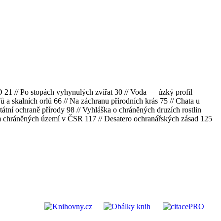
D 21 // Po stopách vyhynulých zvířat 30 // Voda — úzký profil
ťů a skalních orlů 66 // Na záchranu přírodních krás 75 // Chata u
státní ochraně přírody 98 // Vyhláška o chráněných druzích rostlin
am chráněných území v ČSR 117 // Desatero ochranářských zásad 125