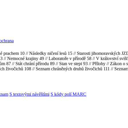
 ochrana
lé prachem 10 // Následky ničení lesů 15 // Starosti jihomoravských JZ
43 // Nemocné krajiny 49 // Laboratoře v přírodě 58 // V království sviš
 87 // Stát chrání přírodu 89 // Stan ve stepi 93 // Přílohy // Zákon o 
ících živočichů 108 // Seznam chráněných druhů živočichů 111 // Sezn
znam
S textovými návěštími
S kódy polí MARC