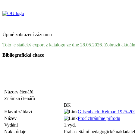
Úplné zobrazení záznamu
Toto je statický export z katalogu ze dne 28.05.2026.
Zobrazit aktuál
Bibliografická citace
Názory čtenářů
Známka čtenářů
BK
Hlavní záhlaví
Gilsenbach, Reimar, 1925-2
Název
Proč chráníme přírodu
Vydání
1.vyd.
Nakl. údaje
Praha : Státní pedagogické nakladatel