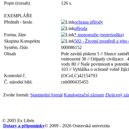
Popis (rozsah)
126 s.
EXEMPLÁŘE
Předmět - heslo
ochrana přírody
příroda
Forma, žánr
* monografie (neperiodika)
Skupina Konspektu
502 - Životní prostředí a jeho
Systém. číslo
000086152
Obsah
Pole zavátá pískem 5 // Slunce zatmě
vnitrozemí 38 // Odpady civilizace . 
vody 80 // Naše povinnosti к potomkům
103 // Vyhláška o ochraně volně žij
Kontrolní č.
(OCoLC)42154793
Č. národní bibl.
cnb000435455
Zvolte formát:
Standardní formát
Katalogizační záznam
Zkrácený zá
© 2005 Ex Libris
Dotazy a připomínky
© 2009 - 2026 Ostravská univerzita