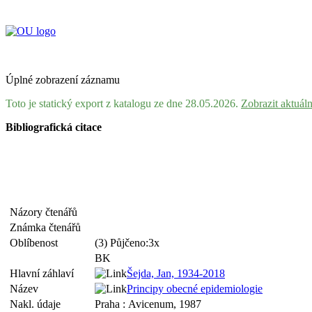
Úplné zobrazení záznamu
Toto je statický export z katalogu ze dne 28.05.2026.
Zobrazit aktuál
Bibliografická citace
Názory čtenářů
Známka čtenářů
Oblíbenost
(3) Půjčeno:3x
BK
Hlavní záhlaví
Šejda, Jan, 1934-2018
Název
Principy obecné epidemiologie
Nakl. údaje
Praha : Avicenum, 1987