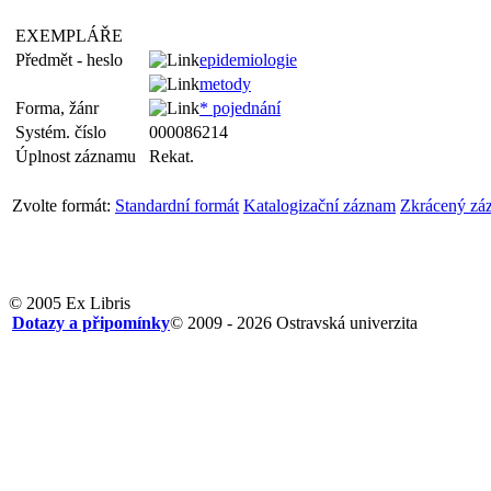
EXEMPLÁŘE
Předmět - heslo
epidemiologie
metody
Forma, žánr
* pojednání
Systém. číslo
000086214
Úplnost záznamu
Rekat.
Zvolte formát:
Standardní formát
Katalogizační záznam
Zkrácený zá
© 2005 Ex Libris
Dotazy a připomínky
© 2009 - 2026 Ostravská univerzita