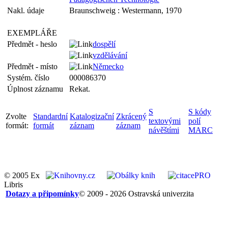
Nakl. údaje
Braunschweig : Westermann, 1970
EXEMPLÁŘE
Předmět - heslo
dospělí
vzdělávání
Předmět - místo
Německo
Systém. číslo
000086370
Úplnost záznamu
Rekat.
S
S kódy
Zvolte
Standardní
Katalogizační
Zkrácený
textovými
polí
formát:
formát
záznam
záznam
návěštími
MARC
© 2005 Ex
Libris
Dotazy a připomínky
© 2009 - 2026 Ostravská univerzita