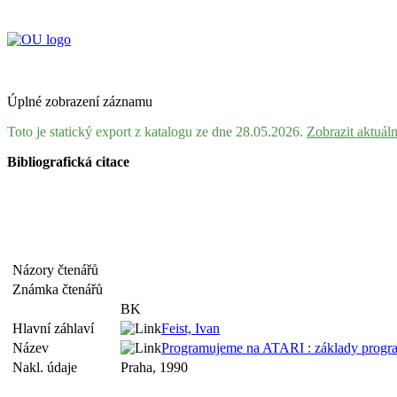
Úplné zobrazení záznamu
Toto je statický export z katalogu ze dne 28.05.2026.
Zobrazit aktuál
Bibliografická citace
Názory čtenářů
Známka čtenářů
BK
Hlavní záhlaví
Feist, Ivan
Název
Programujeme na ATARI : základy progr
Nakl. údaje
Praha, 1990