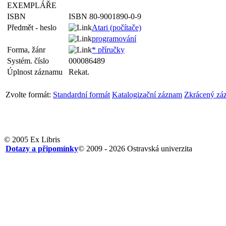
EXEMPLÁŘE
ISBN
ISBN 80-9001890-0-9
Předmět - heslo
Atari (počítače)
programování
Forma, žánr
* příručky
Systém. číslo
000086489
Úplnost záznamu
Rekat.
Zvolte formát:
Standardní formát
Katalogizační záznam
Zkrácený zá
© 2005 Ex Libris
Dotazy a připomínky
© 2009 - 2026 Ostravská univerzita